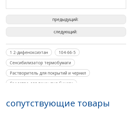
предыдущий:
следующий:
1 2-дифеноксиэтан
104-66-5
Сенсибилизатор термобумаги
Растворитель для покрытий и чернил
Средство для покрытия бумаги
Модификатор полимера
сопутствующие товары
Вспомогательное огнезащитное средство