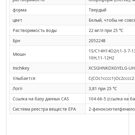
форма
Твердый
цвет
Белый, чтобы не совс
Растворимость воды
22 мг/л при 25 ℃
Брн
2052248
1S/C14H14O2/c1-3-7-13
Мюшн
10H,11-12H2
Inichikey
XCSGHNKDXGYELG-UH
Улыбается
C(COc1cccc1)Oc2cccc2
Логп
3,81 при 25 ℃
Ссылка на базу данных CAS
104-66-5 (ссылка на б
Система реестра веществ EPA
2-феноксиэтилфенилов