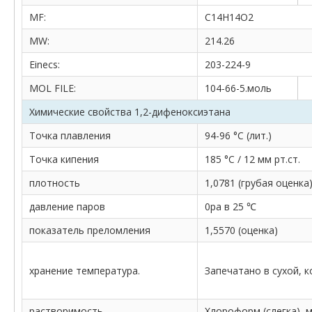
MF:
C14H14O2
MW:
214.26
Einecs:
203-224-9
MOL FILE:
104-66-5.моль
Химические свойства 1,2-дифеноксиэтана
Точка плавления
94-96 °С (лит.)
Точка кипения
185 °С / 12 мм рт.ст.
плотность
1,0781 (грубая оценка
давление паров
0pa в 25 ℃
показатель преломления
1,5570 (оценка)
хранение температура.
Запечатано в сухой, 
растворимость
Хлороформ (слегка), м