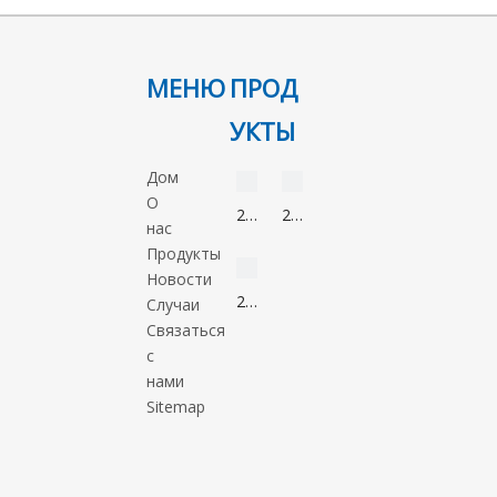
МЕНЮ
ПРОД
УКТЫ
видео
видео
Дом
О
2-
2-
нас
Нонанон
Метил-5-
видео
Продукты
821-
нитроимидазол
Новости
55-
88054-
2-
Случаи
6
22-
Метил-1-
Связаться
2
пропанол
с
78-
нами
83-
Sitemap
1