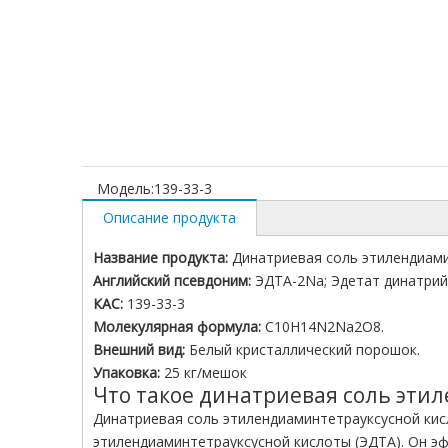
Модель:
139-33-3
Описание продукта
Название продукта:
Динатриевая соль этилендиами
Английский псевдоним:
ЭДТА-2Na; Эдетат динатрий
КАС:
139-33-3
Молекулярная формула:
C10H14N2Na2O8.
Внешний вид:
Белый кристаллический порошок.
Упаковка:
25 кг/мешок
Что такое динатриевая соль эти
Динатриевая соль этилендиаминтетрауксусной кис
этилендиаминтетрауксусной кислоты (ЭДТА). Он эфф