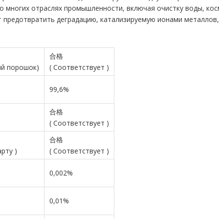
во многих отраслях промышленности, включая очистку воды, к
т предотвратить деградацию, катализируемую ионами металлов,
合格
ий
порошок)
(
Соответствует
)
99,6%
合格
(
Соответствует
)
合格
арту
)
(
Соответствует
)
0,002%
0,01%