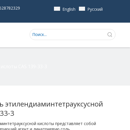
628782329
English
Pусский
ислоты CAS 139-33-3
ь этилендиаминтетрауксусной
-33-3
минтетрауксусной кислоты представляет собой
рующий агент и динатриевую соль