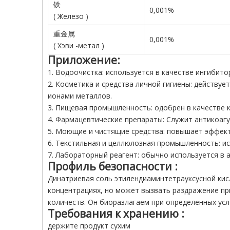
铁
0,001%
(
Железо
)
重金属
0,001%
(
Хэви
-метал
)
Приложение:
1. Водоочистка: используется в качестве ингибит
2. Косметика и средства личной гигиены: действуе
ионами металлов.
3. Пищевая промышленность: одобрен в качестве ко
4. Фармацевтические препараты: Служит антикоагу
5. Моющие и чистящие средства: повышает эффекти
6. Текстильная и целлюлозная промышленность: ис
7. Лабораторный реагент: обычно используется в 
Профиль безопасности
:
Динатриевая соль этилендиаминтетрауксусной кис
концентрациях, но может вызвать раздражение при
количеств. Он биоразлагаем при определенных усл
Требования к хранению
:
держите продукт сухим