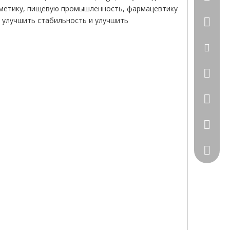
осметику, пищевую промышленность, фармацевтику
 улучшить стабильность и улучшить
+86-531
sales00
156287
+86-15
183501