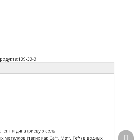
родукта:
139-33-3
гент и динатриевую соль
+86-15
еталлов (таких как Ca²⁺, Mg²⁺, Fe³⁺) в водных