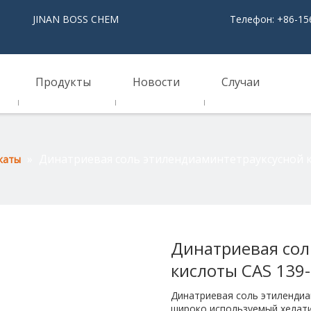
NAN BOSS CHEM
Телефон: +86-15
Продукты
Новости
Случаи
»
Динатриевая соль этилендиаминтетрауксусной к
каты
Динатриевая сол
кислоты CAS 139
Динатриевая соль этилендиа
широко используемый хелати