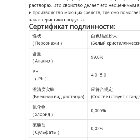
растворах. Это свойство делает его неоценимым 
и производство моющих средств, где оно помогае
характеристики продукта.
Сертификат подлинности:
性状
白色结晶粉末
(
Персонажи
)
(Белый кристаллическ
含量
99,0%
(
Анализ
)
PH
4,0~5,0
（
Ph
）
澄清度实验
应符合规定
(Внешний вид
раствора)
(Соответствует станд
氯化物
0,005%
(
хлорид
)
硫酸盐
0,02%
(
Сульфаты
)