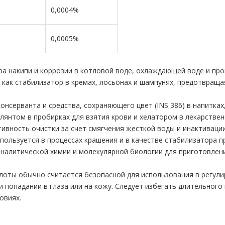
0,0004%
0,0005%
ора накипи и коррозии в котловой воде, охлаждающей воде и пр
т как стабилизатор в кремах, лосьонах и шампунях, предотвращ
нсерванта и средства, сохраняющего цвет (INS 386) в напитках,
лянтом в пробирках для взятия крови и хелатором в лекарствен
вность очистки за счет смягчения жесткой воды и инактивации
пользуется в процессах крашения и в качестве стабилизатора 
аналитической химии и молекулярной биологии для приготовлен
лоты обычно считается безопасной для использования в регули
 попадании в глаза или на кожу. Следует избегать длительног
овиях.