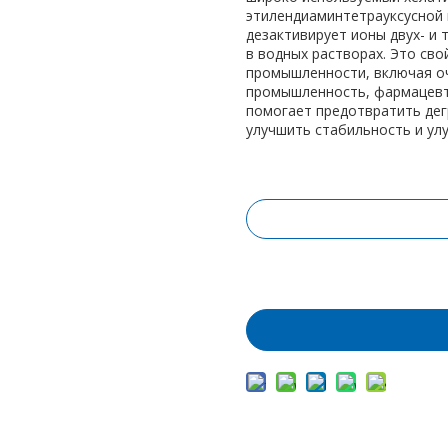
этилендиаминтетрауксусной 
дезактивирует ионы двух- и т
в водных растворах. Это св
промышленности, включая оч
промышленность, фармацевти
помогает предотвратить дег
улучшить стабильность и ул
Запрос цены
Добавить в корз