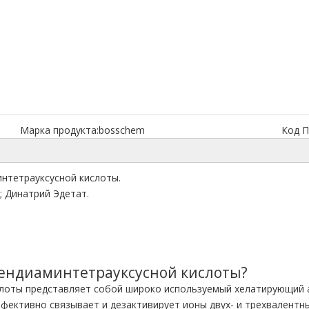
Марка продукта:
bosschem
Код П
нтетрауксусной кислоты.
; Динатрий Эдетат.
лендиаминтетрауксусной кислоты?
лоты представляет собой широко используемый хелатирующий а
ективно связывает и дезактивирует ионы двух- и трехвалентных м