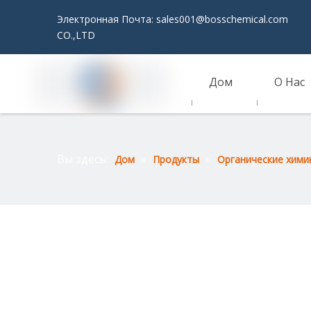
Электронная Почта:
sales001@bosschemical.com
JI
CO.,LTD
Дом
О Нас
Связаться С Нами
Вы здесь:
»
»
Дом
Продукты
Органические хими