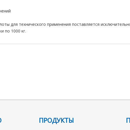
нений
лоты для технического применения поставляется исключительн
и по 1000 кг.
слоты
C10H14N2Na2O8
139-33-3
Ю
ПРОДУКТЫ