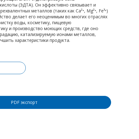
кислоты (ЭДТА). Он эффективно связывает и
рехвалентных металлов (таких как Ca²⁺, Mg²⁺, Fe³⁺)
ойство делает его неоценимым во многих отраслях
истку воды, косметику, пищевую
ку и производство моющих средств, где оно
радацию, катализируемую ионами металлов,
учшить характеристики продукта.
ину
PDF экспорт