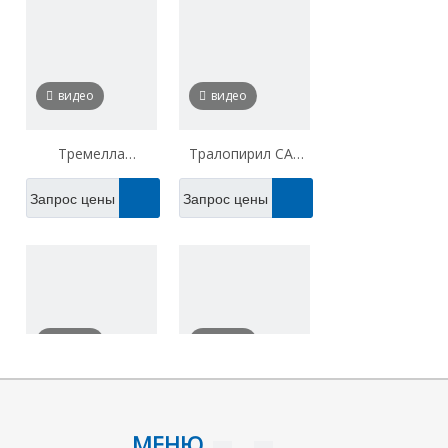
видео
видео
Тремелла
Тралопирил CAS
Полисахарид CAS
122454-29-9
Запрос цены
Запрос цены
9075-53-0
видео
видео
гамма-кислота 90-
Тозилхлорид TsCl
видео
видео
51-7
CAS 98-59-9
МЕНЮ
Запрос цены
Запрос цены