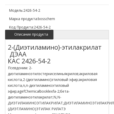
Модель:
2426-54-2
Марка продукта:
bosschem
Код Продукта:
2426-54-2
Описание продукта
2-(Диэтиламино)-этилакрилат
ДЭАА
КАС 2426-54-2
Псевдоним: 2-
диэтиламиноэтилэстеркиселиньякрилов;акриловая
кислота,2-(диэтиламино)этиловый эфир;акриловая
кислота,n,n-диэтиламиноэтиловый
эфир;agefChemicalbooklexfa-2;бета-
диэтиламиноэтилакрилат;N,N-
ДИЭТИЛАМИНОЭТИЛАКРИЛАТ;ДИЭТИЛАМИНОЭТИЛАКРИЛА
(ДИЭТЛАМИНО)ЭТИЛАК РИЛАТЭ