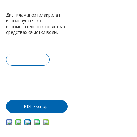
Диэтиламиноэтилакрилат
используется во
вспомогательных средствах,
средствах очистки воды.
Запрос це
ны
Добавить
в корзину
PDF экспорт