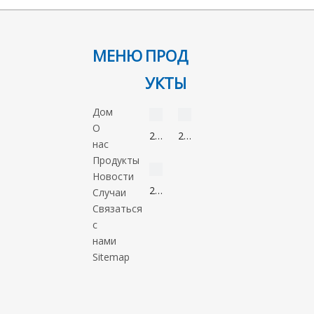
МЕНЮ
ПРОД
УКТЫ
видео
видео
Дом
О
2-
2-
нас
Нонанон
Метил-5-
видео
Продукты
821-
нитроимидазол
Новости
55-
88054-
2-
Случаи
6
22-
Метил-1-
Связаться
2
пропанол
с
78-
нами
83-
Sitemap
1