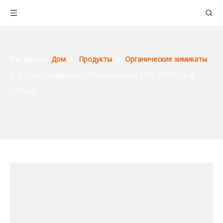
Вы здесь:
»
»
Дом
Продукты
Органические химикаты
»
2-(Диэтиламино)-этилакрилат CAS 2426-54-2
DEAEA