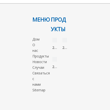
МЕНЮ
ПРОД
УКТЫ
видео
видео
Дом
О
2-
2-
нас
Нонанон
Метил-5-
видео
Продукты
821-
нитроимидазол
Новости
55-
88054-
2-
Случаи
6
22-
Метил-1-
Связаться
2
пропанол
с
78-
нами
83-
Sitemap
1