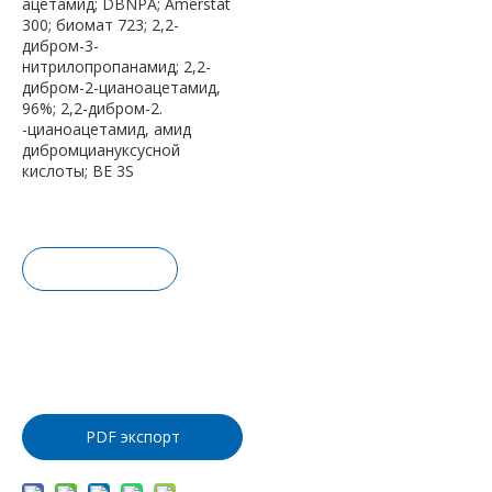
ацетамид; DBNPA; Amerstat
300; биомат 723; 2,2-
дибром-3-
нитрилопропанамид; 2,2-
дибром-2-цианоацетамид,
96%; 2,2-дибром-2.
-цианоацетамид, амид
дибромциануксусной
кислоты; BE 3S
Запрос це
ны
Добавить
в корзину
PDF экспорт