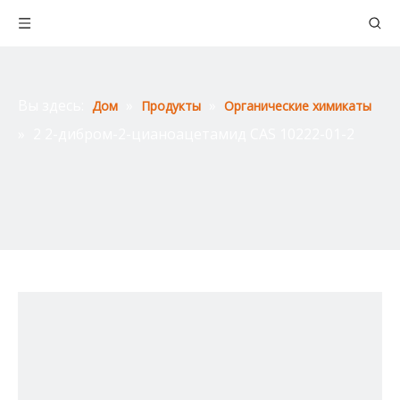
Вы здесь:
»
»
Дом
Продукты
Органические химикаты
»
2 2-дибром-2-цианоацетамид CAS 10222-01-2