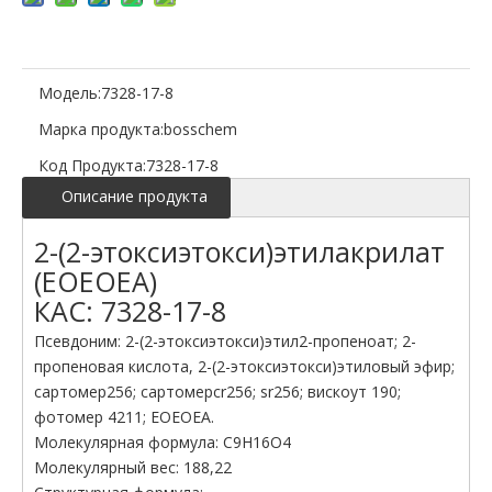
Модель:
7328-17-8
Марка продукта:
bosschem
Код Продукта:
7328-17-8
Описание продукта
2-(2-этоксиэтокси)этилакрилат
(EOEOEA)
КАС: 7328-17-8
Псевдоним: 2-(2-этоксиэтокси)этил2-пропеноат; 2-
пропеновая кислота, 2-(2-этоксиэтокси)этиловый эфир;
сартомер256; сартомерсr256; sr256; вискоут 190;
фотомер 4211; EOEOEA.
Молекулярная формула: C9H16O4
Молекулярный вес: 188,22