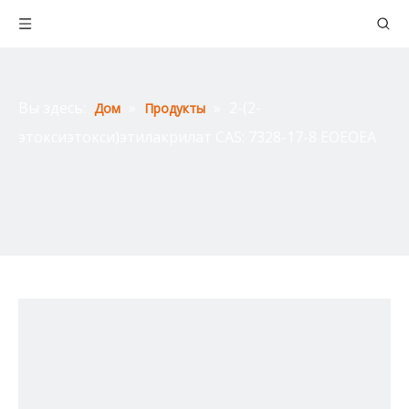
Вы здесь:
»
»
2-(2-
Дом
Продукты
этоксиэтокси)этилакрилат CAS: 7328-17-8 EOEOEA