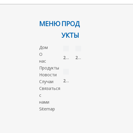
МЕНЮ
ПРОД
УКТЫ
видео
видео
Дом
О
2-
2-
нас
Нонанон
Метил-5-
видео
Продукты
821-
нитроимидазол
Новости
55-
88054-
2-
Случаи
6
22-
Метил-1-
Связаться
2
пропанол
с
78-
нами
83-
Sitemap
1