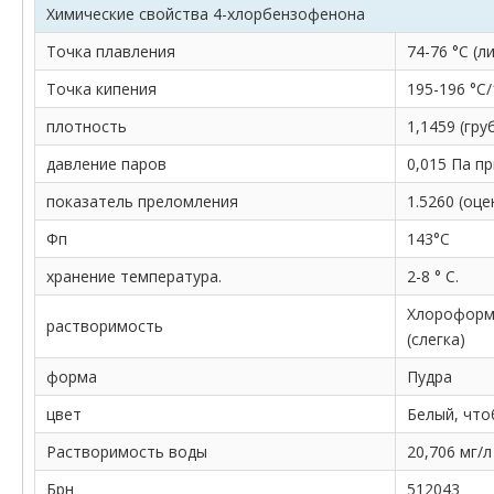
Химические свойства 4-хлорбензофенона
Точка плавления
74-76 °С (ли
Точка кипения
195-196 °С/1
плотность
1,1459 (гру
давление паров
0,015 Па п
показатель преломления
1.5260 (оце
Фп
143°С
хранение температура.
2-8 ° C.
Хлороформ 
растворимость
(слегка)
форма
Пудра
цвет
Белый, что
Растворимость воды
20,706 мг/л
Брн
512043