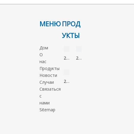
МЕНЮ
ПРОД
УКТЫ
видео
видео
Дом
О
2-
2-
нас
Нонанон
Метил-5-
видео
Продукты
821-
нитроимидазол
Новости
55-
88054-
2-
Случаи
6
22-
Метил-1-
Связаться
2
пропанол
с
78-
нами
83-
Sitemap
1