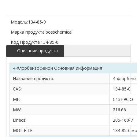
Модель:
134-85-0
Марка продукта:
bosschemical
Код Продукта:
134-85-0
Описание продукта
4-Хлорбензофенон Основная информация
Название продукта:
4-хлорбен
CAS:
134-85-0
MF:
C13H9ClO
MW:
216.66
Einecs:
205-160-7
MOL FILE:
134-85-0.м