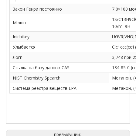
Закон Генри постоянно
7,0×100 мо
1S/C13H9ClO
Мюшн
10/h1-9H
Inichikey
UGVRJVHOJ
Улыбается
Clc1ccc(cc1
Логп
3,748 при 
Ссылка на базу данных CAS
134-85-0 (с
NIST Chemistry Spearch
Метанон, (
Система реестра веществ EPA
Метанон, (
предыдущий: