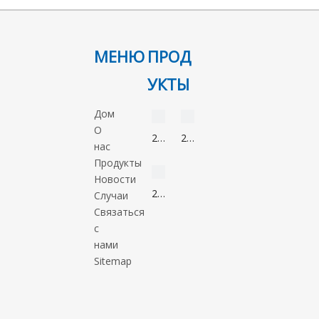
МЕНЮ
ПРОД
УКТЫ
видео
видео
Дом
О
2-
2-
нас
Нонанон
Метил-5-
видео
Продукты
821-
нитроимидазол
Новости
55-
88054-
2-
Случаи
6
22-
Метил-1-
Связаться
2
пропанол
с
78-
нами
83-
Sitemap
1