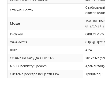
Стабильный
Стабильность:
окислителя
1S/C10H16/c1
Мюшн
6H2/t7-,8+,9
Inichikey
ORILYTVJV
Улыбается
C1[C@H]2C[
Логп
4.24
Ссылка на базу данных CAS
281-23-2 (с
NIST Chemistry Spearch
Адамантан(2
Система реестра веществ EPA
Трицикло[3.3