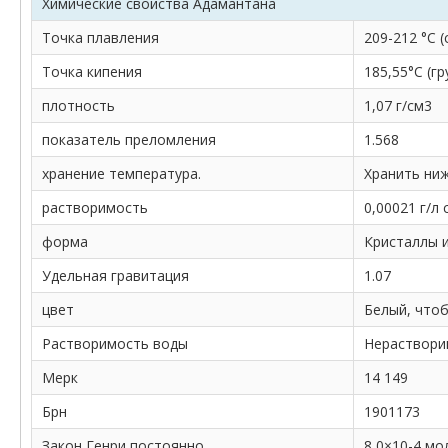
Химические свойства Адамантана
Точка плавления
209-212 °С (с
Точка кипения
185,55°С (г
плотность
1,07 г/см3
показатель преломления
1.568
хранение температура.
Хранить ниж
растворимость
0,00021 г/л
форма
Кристаллы 
Удельная гравитация
1.07
цвет
Белый, что
Растворимость воды
Нерастворим
Мерк
14 149
Брн
1901173
Закон Генри постоянно
8,0×10-4 мол