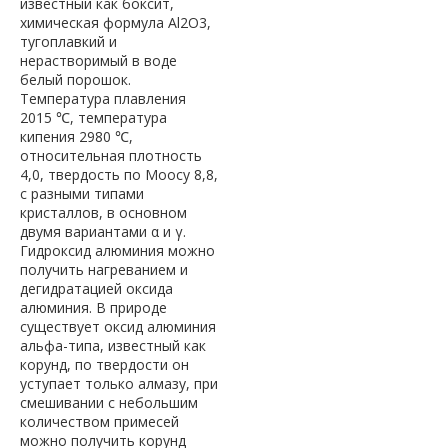
известный как боксит,
химическая формула Al2O3,
тугоплавкий и
нерастворимый в воде
белый порошок.
Температура плавления
2015 ℃, температура
кипения 2980 ℃,
относительная плотность
4,0, твердость по Моосу 8,8,
с разными типами
кристаллов, в основном
двумя вариантами α и γ.
Гидроксид алюминия можно
получить нагреванием и
дегидратацией оксида
алюминия. В природе
существует оксид алюминия
альфа-типа, известный как
корунд, по твердости он
уступает только алмазу, при
смешивании с небольшим
количеством примесей
можно получить корунд