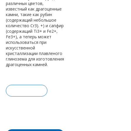
различных цветов,
известный как драгоценные
камни, такие как рубин
(содержащий небольшое
количество Cr3). +) и сапфир
(содержащий Ti3+ и Fe2+,
Fe3+), а теперь может
использоваться при
искусственной
кристаллизации плавленого
глинозема для изготовления
драгоценных камней.
Запрос це
ны
Добавить
в корзину