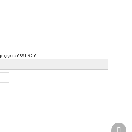
родукта:
6381-92-6
+86-15