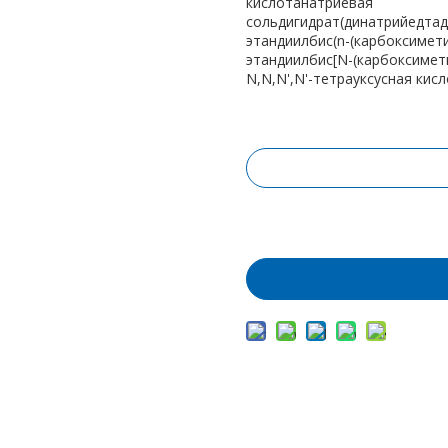
кислотанатриевая
сольдигидрат(динатрийедтади
этандиилбис(n-(карбоксиметил
этандиилбис[N-(карбоксимети
N,N,N',N'-тетрауксусная ки
Запрос цены
Добавить в корз