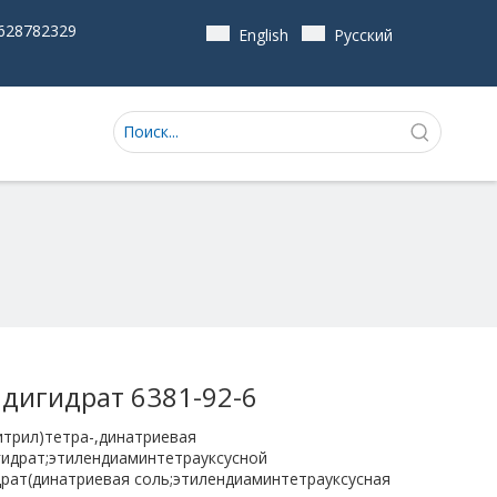
628782329
English
Pусский
 дигидрат 6381-92-6
итрил)тетра-,динатриевая
гидрат;этилендиаминтетрауксусной
рат(динатриевая соль;этилендиаминтетрауксусная