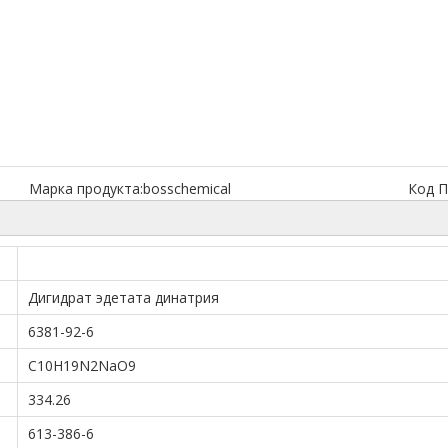
Марка продукта:
bosschemical
Код П
Дигидрат эдетата динатрия
6381-92-6
C10H19N2NaO9
334.26
613-386-6