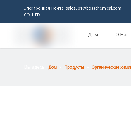
Электронная Почта:
sales001@bosschemical.com
JI
CO.,LTD
Дом
О Нас
Связаться С Нами
Вы здесь:
»
»
Дом
Продукты
Органические хими