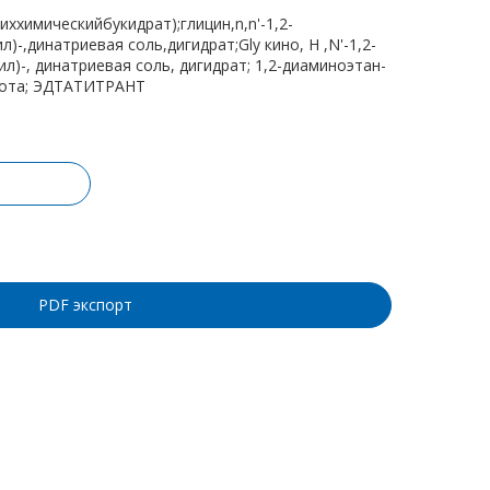
ххимическийбукидрат);глицин,n,n'-1,2-
)-,динатриевая соль,дигидрат;Gly кино, Н ,N'-1,2-
л)-, динатриевая соль, дигидрат; 1,2-диаминоэтан-
слота; ЭДТАТИТРАНТ
ину
PDF экспорт