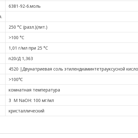
6381-92-6.моль
.
250 °C (разл.)(лит.)
>100 °С
1,01 г/мл при 25 °C
n20/Д 1,363
4520 |Двунатриевая соль этилендиаминтетрауксусной кисл
>100℃
комнатная температура
3 М NaOH: 100 мг/мл
кристаллический