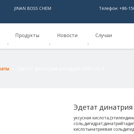
NAN BOSS CHEM
Телефон: +86-15
Продукты
Новости
Случаи
»
Эдетат динатрия дигидрат 6381-92-6
каты
Эдетат динатрия
уксусная кислота,(этилендин
соль,дигидрат;динатрийтади
кислотынатриевая сольдигид