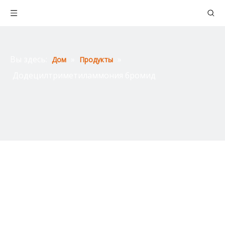
Вы здесь:
»
»
Дом
Продукты
Додецилтриметиламмония бромид