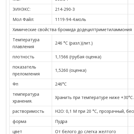
ЭИНЭКС:
214-290-3
Мол Файл:
1119-94-4.моль
Химические свойства бромида додецилтриметиламмония
Температура
246 °C (разл.)(лит.)
плавления
плотность
1,1566 (грубая оценка)
показатель
1,5260 (оценка)
преломления
Фп
246°С
температура
Хранить при температуре ниже +30°C.
хранения.
растворимость
H2O: 0,1 М при 20 °C, прозрачный, бе
форма
Пудра
цвет
От белого до слегка желтого