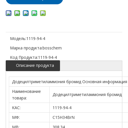
Модель:
1119-94-4
Марка продукта:
bosschem
Код Продукта:
1119-94-4
Описание продукта
Додецилтриметиламмония бромид Основная информация
Наименование
Додецилтриметиламмония бромид
товара:
КАС:
1119-94-4
МФ:
C15H34BrN
МВ:
308.34