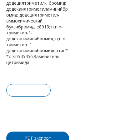
додецилтриметил-, бромид;
додекаилтриметиламинийбр
омид; додецилтриметил-
аммохимический
буксибромид; e8013; n,n,n-
триметил-1-
додеканаминибромид; n,n,n-
триметил- 1-
додеканаминибромидентис*
*ots0545456;Заменитель
цетримида
Запрос це
ны
Добавить
в корзину
PDF экспорт