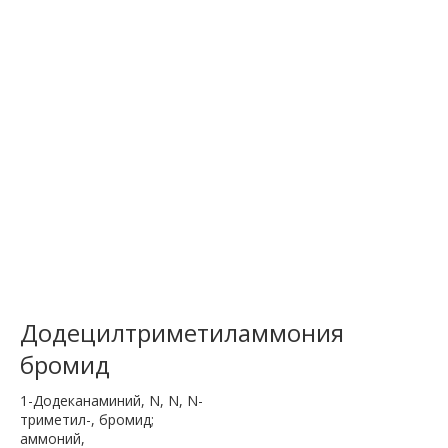
Додецилтриметиламмония
бромид
1-Додеканаминий, N, N, N-
триметил-, бромид;
аммоний,