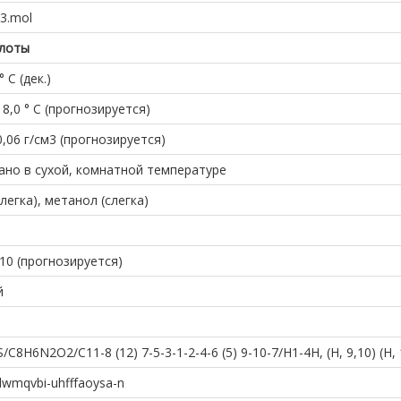
3.mol
слоты
 C (дек.)
18,0 ° C (прогнозируется)
0,06 г/см3 (прогнозируется)
ано в сухой, комнатной температуре
егка), метанол (слегка)
,10 (прогнозируется)
й
1S/C8H6N2O2/C11-8 (12) 7-5-3-1-2-4-6 (5) 9-10-7/H1-4H, (H, 9,10) (H, 
dwmqvbi-uhfffaoysa-n