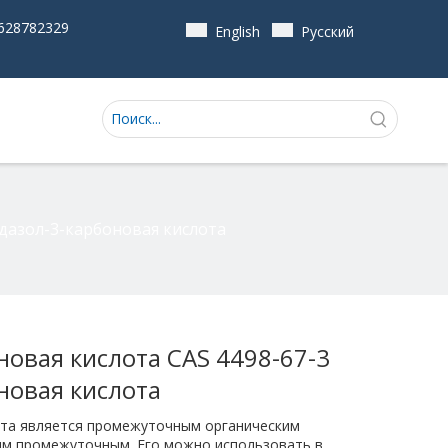
628782329
English
Pусский
дазол-3-карбоновая кислота
новая кислота CAS 4498-67-3
новая кислота
ота является промежуточным органическим
им промежуточным. Его можно использовать в