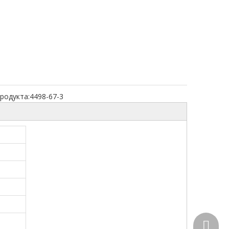
родукта:
4498-67-3
+86-15