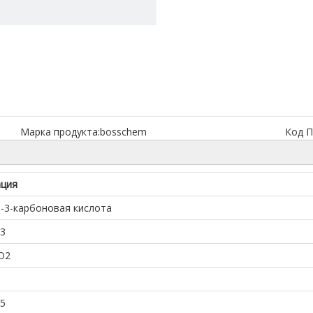
Марка продукта:
bosschem
Код П
ация
-3-карбоновая кислота
-3
O2
-5