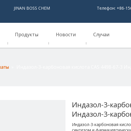
NAN BOSS CHEM
Телефон: +86-15
Продукты
Новости
Случаи
»
Индазол-3-карбоновая кислота CAS 4498-67-3 Ин
каты
Индазол-3-карбо
Индазол-3-карбо
Индазол-3-карбоновая кисл
синтезом и фармацевтическ