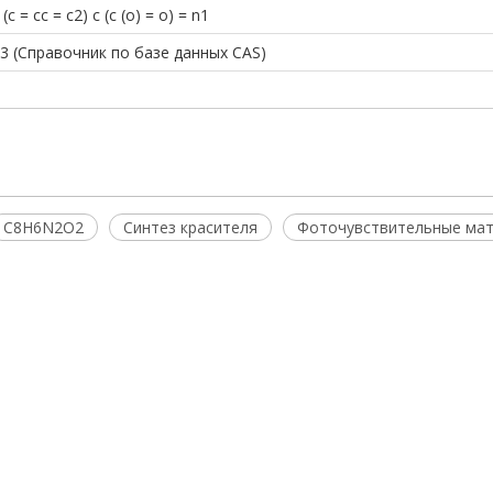
(c = cc = c2) c (c (o) = o) = n1
-3 (Справочник по базе данных CAS)
C8H6N2O2
Синтез красителя
Фоточувствительные ма