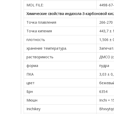
MOL FILE:
4498-67-
Химические свойства индазола-3-карбоновой ки
Точка плавления
266-270 °
Точка кипения
443,7 ± 
плотность
1,506 ± 
хранение температура.
Запечат
растворимость
ДМСО (сл
форма
пудра
ПКА
3,03 ± 0
цвет
бежевы
Брн
6354
Мюшн
Inchi = 
Inichikey
Bhxvytq