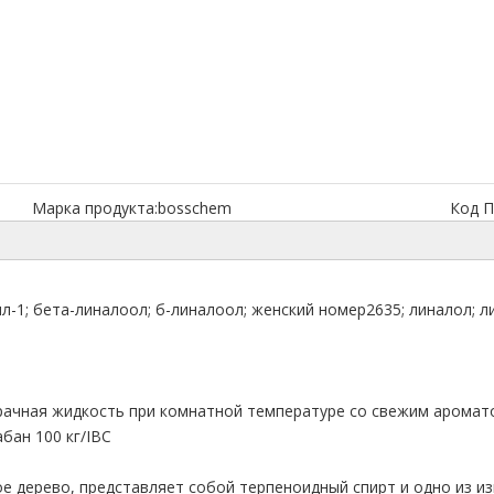
Марка продукта:
bosschem
Код П
ил-1; бета-линалоол; б-линалоол; женский номер2635; линалол; л
рачная жидкость при комнатной температуре со свежим аромат
бан 100 кг/IBC
ое дерево, представляет собой терпеноидный спирт и одно из и