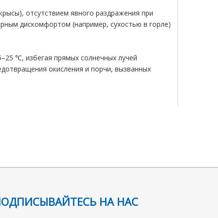
(крысы), отсутствием явного раздражения при
орным дискомфортом (например, сухостью в горле)
–25 ℃, избегая прямых солнечных лучей
едотвращения окисления и порчи, вызванных
вка по разным позициям: 25 кг/бочка;
следующий:
ПОДПИСЫВАЙТЕСЬ НА НАС