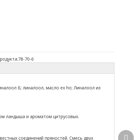
родукта:
78-70-6
иналоол Б; линалоол, масло ex ho; Линалоол из
ом ландыша и ароматом цитрусовых.
+86-15
звестных соединений пряностей. Смесь двух