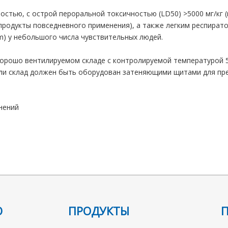
остью, с острой пероральной токсичностью (LD50) >5000 мг/кг 
продукты повседневного применения), а также легким респират
m) у небольшого числа чувствительных людей.
хорошо вентилируемом складе с контролируемой температурой 5
или склад должен быть оборудован затеняющими щитами для пр
нений
ся исключительно в упаковках разных размеров. Возможна фасо
Ю
ПРОДУКТЫ