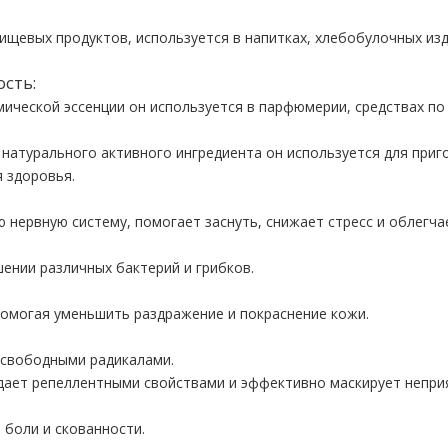
ищевых продуктов, используется в напитках, хлебобулочных изде
сть:
ческой эссенции он используется в парфюмерии, средствах по у
натурального активного ингредиента он используется для приг
 здоровья.
 нервную систему, помогает заснуть, снижает стресс и облегч
ении различных бактерий и грибков.
омогая уменьшить раздражение и покраснение кожи.
 свободными радикалами.
адает репеллентными свойствами и эффективно маскирует непр
боли и скованности.