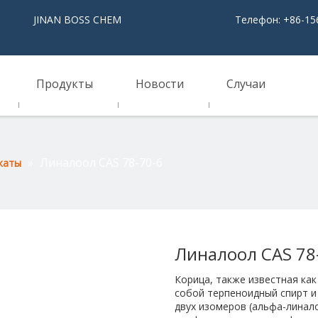
NAN BOSS CHEM
Телефон: +86-15
Продукты
Новости
Случаи
»
Линалоол CAS 78-70-6
каты
Линалоол CAS 78
Корица, также известная как
собой терпеноидный спирт и
двух изомеров (альфа-линало