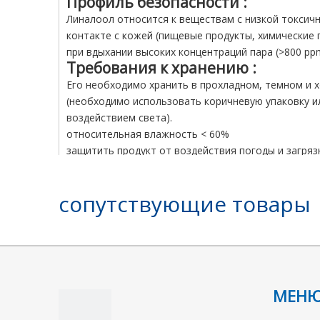
Профиль безопасности
:
Линалоол относится к веществам с низкой токсичн
контакте с кожей (пищевые продукты, химические 
при вдыхании высоких концентраций пара (>800 pp
Требования к хранению
:
Его необходимо хранить в прохладном, темном и 
(необходимо использовать коричневую упаковку 
воздействием света).
относительная влажность < 60%
защитить продукт от воздействия погоды и загряз
Транспорт и упаковка
:
Линалоол для технического применения поставляет
сопутствующие товары
Контейнерный барабан 100 кг/IBC
предыдущий:
МЕН
линалоол
КАС 78-70-6
C10H18O