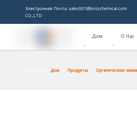
Электронная Почта:
sales001@bosschemical.com
JI
CO.,LTD
Дом
О Нас
Связаться С Нами
Вы здесь:
»
»
Дом
Продукты
Органические хими