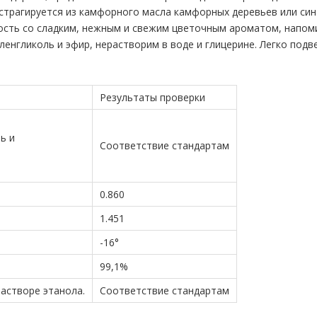
страгируется из камфорного масла камфорных деревьев или синт
ость со сладким, нежным и свежим цветочным ароматом, напом
иленгликоль и эфир, нерастворим в воде и глицерине. Легко под
Результаты проверки
ь и
Соответствие стандартам
0.860
1.451
-16°
99,1%
растворе этанола.
Соответствие стандартам