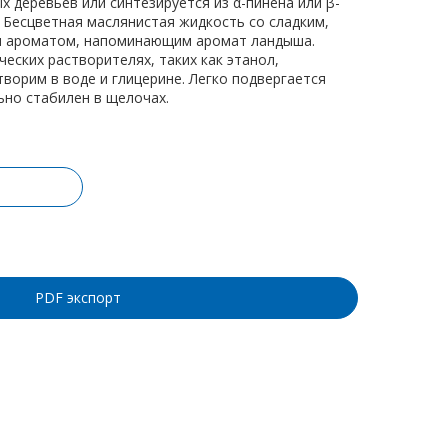
 деревьев или синтезируется из α-пинена или β-
 Бесцветная маслянистая жидкость со сладким,
 ароматом, напоминающим аромат ландыша.
ческих растворителях, таких как этанол,
творим в воде и глицерине. Легко подвергается
ьно стабилен в щелочах.
ину
PDF экспорт