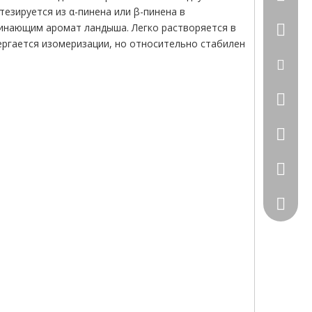
езируется из α-пинена или β-пинена в
инающим аромат ландыша. Легко растворяется в
+86-531
вергается изомеризации, но относительно стабилен
sales00
156287
+86-15
183501