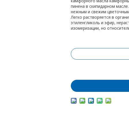
камфорного масла камфорных
пинена в скипидарном масле.
нежным и свежим цветочным
Легко растворяется в органи
этиленгликоль и эфир, нерас
изомеризации, но относител
Запрос цены
Добавить в корз