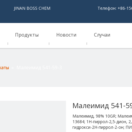
NAN BOSS CHEM
Телефон: +86-15
Продукты
Новости
Случаи
»
Малеимид 541-59-3
каты
Малеимид 541-5
Малеимид, 98% 10GR; Малеим
13684; 1H-пиррол-2,5-дион, 2
гидрокси-2H-пиррол-2-он; П