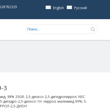
628782329
English
Pусский
9-3
ид, 98% 25GR; 2,5-диоксо-2,5-дигидропиррол; NSC
,5-дигидро-2,5-диоксо-1H -пиррол; малеимид 99%; 5-
ИРРОЛ-2,5-ДИОН