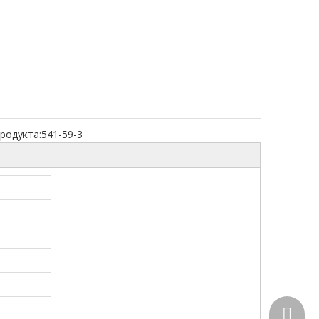
родукта:
541-59-3
+86-15