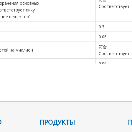
 хранения основных
Соответствует
ответствует пику
нное вещество)
0.3
0.06
符合
стей на миллион
Соответствует
0.06
рошло
Ю
ПРОДУКТЫ