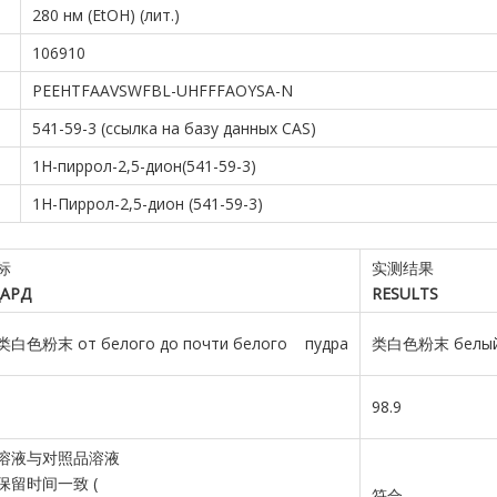
280 нм (EtOH) (лит.)
106910
PEEHTFAAVSWFBL-UHFFFAOYSA-N
541-59-3 (ссылка на базу данных CAS)
1H-пиррол-2,5-дион(541-59-3)
1H-Пиррол-2,5-дион (541-59-3)
标
实测结果
АРД
R
E
SULTS
色粉末 от белого до почти белого пудра
类白色粉末 белый
98.9
溶液与对照品溶液
保留时间一致 (
符合