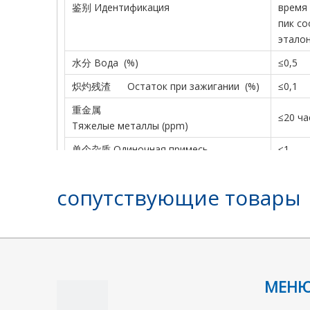
鉴别 Идентификация
время
пик со
этало
水分 Вода (%)
≤0,5
炽灼残渣 Остаток при зажигании (%)
≤0,1
重金属
≤20 ча
Тяжелые металлы (ppm)
单个杂质 Одиночная примесь
≤1
Заключение
合格 п
сопутствующие товары
предыдущий:
МЕН
Малеимид
541-59-3
C4H3NO2