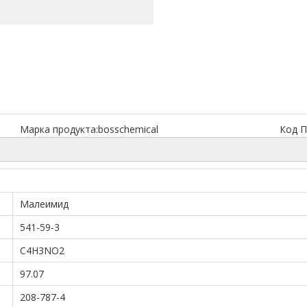
Марка продукта:
bosschemical
Код П
Малеимид
541-59-3
C4H3NO2
97.07
208-787-4