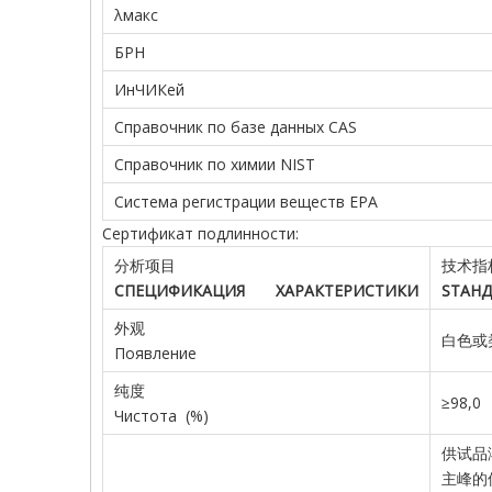
λмакс
БРН
ИнЧИКей
Справочник по базе данных CAS
Справочник по химии NIST
Система регистрации веществ EPA
Сертификат подлинности:
分析项目
技术指
СПЕЦИФИКАЦИЯ
ХАРАКТЕРИСТИКИ
S
ТАНД
外观
白色或类白
Появление
纯度
≥98,0
Чистота (%)
供试品
主峰的