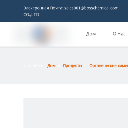
Электронная Почта:
sales001@bosschemical.com
JI
CO.,LTD
Дом
О Нас
Связаться С Нами
Вы здесь:
»
»
Дом
Продукты
Органические хими