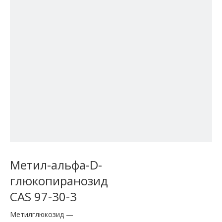
Метил-альфа-D-
глюкопиранозид
CAS 97-30-3
Метилглюкозид —