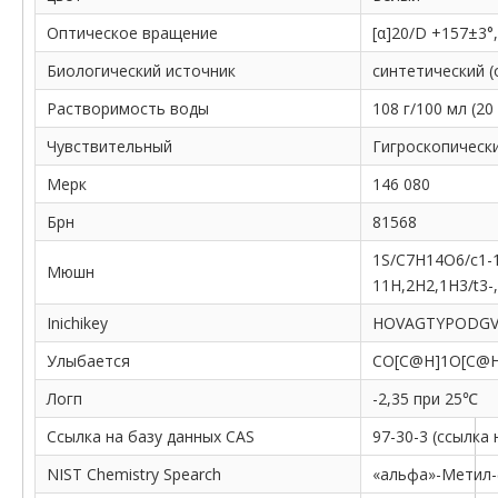
Оптическое вращение
[α]20/D +157±3°
Биологический источник
синтетический (
Растворимость воды
108 г/100 мл (20 
Чувствительный
Гигроскопическ
Мерк
146 080
Брн
81568
1S/C7H14O6/c1-12
Мюшн
11H,2H2,1H3/t3-,
Inichikey
HOVAGTYPODGV
Улыбается
CO[C@H]1O[C@H
Логп
-2,35 при 25℃
Ссылка на базу данных CAS
97-30-3 (ссылка
NIST Chemistry Spearch
«альфа»-Метил-(