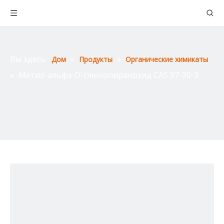
Вы здесь:
»
»
Дом
Продукты
Органические химикаты
»
Метил-альфа-D-глюкопиранозид CAS 97-30-3