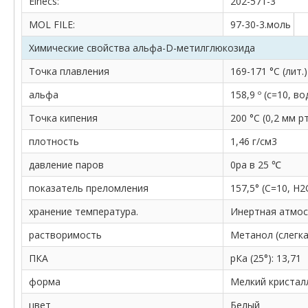
Einecs:
202-571-3
MOL FILE:
97-30-3.моль
Химические свойства альфа-D-метилглюкозида
Точка плавления
169-171 °С (лит.)
альфа
158,9 º (c=10, во
Точка кипения
200 °С (0,2 мм рт
плотность
1,46 г/см3
давление паров
0pa в 25 ℃
показатель преломления
157,5° (С=10, H2
хранение температура.
Инертная атмос
растворимость
Метанол (слегка)
ПКА
рКа (25°): 13,71
форма
Мелкий кристал
цвет
Белый