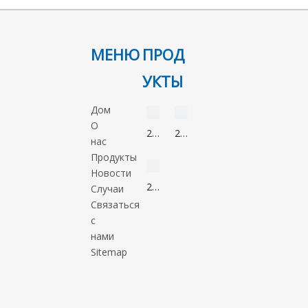
МЕНЮ
ПРОД
УКТЫ
видео
видео
Дом
О
2-
2-
нас
Нонанон
Метил-5-
видео
Продукты
821-
нитроимидазол
Новости
55-
88054-
2-
Случаи
6
22-
Метил-1-
Связаться
2
пропанол
с
78-
нами
83-
Sitemap
1