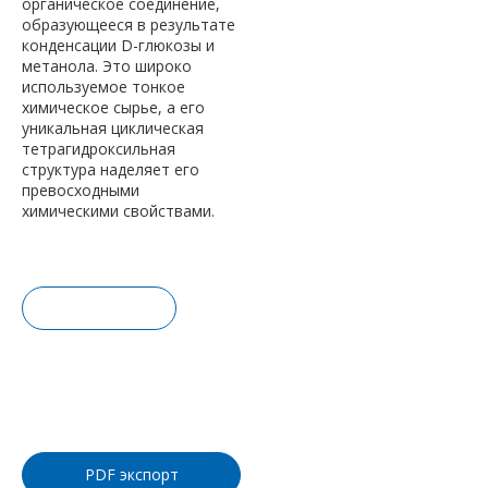
органическое соединение,
образующееся в результате
конденсации D-глюкозы и
метанола. Это широко
используемое тонкое
химическое сырье, а его
уникальная циклическая
тетрагидроксильная
структура наделяет его
превосходными
химическими свойствами.
Запрос це
ны
Добавить
в корзину
PDF экспорт