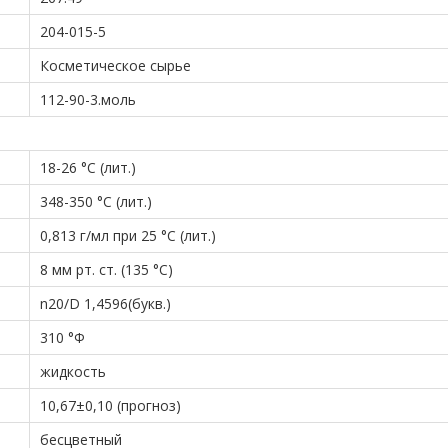
204-015-5
Косметическое сырье
112-90-3.моль
18-26 °С (лит.)
348-350 °С (лит.)
0,813 г/мл при 25 °C (лит.)
8 мм рт. ст. (135 °С)
n20/D 1,4596(букв.)
310 °Ф
жидкость
10,67±0,10 (прогноз)
бесцветный