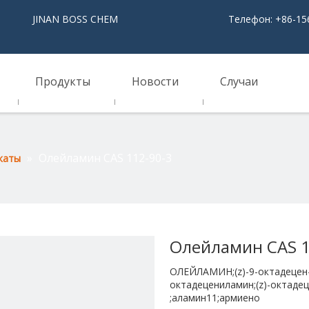
NAN BOSS CHEM
Телефон: +86-15
Продукты
Новости
Случаи
»
Олейламин CAS 112-90-3
каты
Олейламин CAS 1
ОЛЕЙЛАМИН;(z)-9-октадецен-1
октадецениламин;(z)-октаде
;аламин11;армиено