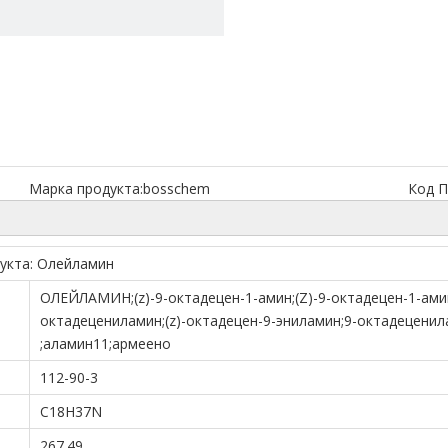
Марка продукта:
bosschem
Код П
укта: Олейламин
ОЛЕЙЛАМИН;(z)-9-октадецен-1-амин;(Z)-9-октадецен-1-амин
октадецениламин;(z)-октадецен-9-эниламин;9-октадеценил
;аламин11;армеено
112-90-3
C18H37N
267.49