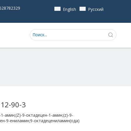
628782329
English
Pусский
12-90-3
-амин;(Z)-9-октадецен-1-амин;(z)-9-
цен-9-ениламин;9-октадецениламин(ода)