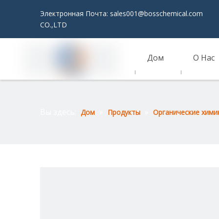
Электронная Почта:
sales001@bosschemical.com
JI
CO.,LTD
Дом
О Нас
Связаться С Нами
Вы здесь:
»
»
Дом
Продукты
Органические хими