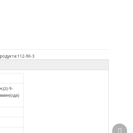
родукта:
112-90-3
;(z)-9-
амин(ода)
+86-15