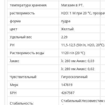
температура хранения.
Магазин в РТ.
растворимость
H2O: 1 М при 20 °C, прозр
форма
пудра
цвет
Желтый
Удельный вес
2.29
PH
11,5-12,5 (50г/л, H2O, 20℃)
Растворимость воды
1120 г/л (20 ºC)
λмакс
λ: 260 нм Aмакс: 0,03
λ: 280 нм Aмакс: 0,02
Чувствительный
Гигроскопичный
Мерк
147619
БРН
4267587
Стабильный.Несовместим с
Стабильность: