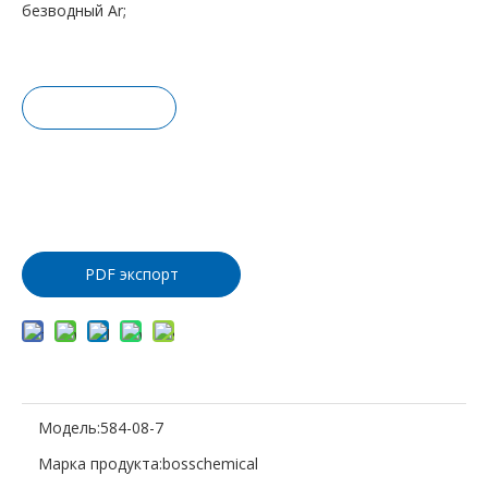
безводный Ar;
Запрос це
ны
Добавить
в корзину
PDF экспорт
Модель:
584-08-7
Марка продукта:
bosschemical