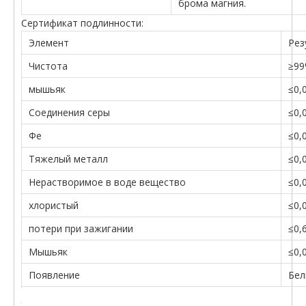
брома магния.
Сертификат подлинности:
Элемент
Рез
Чистота
≥9
мышьяк
≤0,
Соединения серы
≤0,
Фе
≤0,
Тяжелый металл
≤0,
Нерастворимое в воде вещество
≤0,
хлористый
≤0,
потери при зажигании
≤0,
Мышьяк
≤0,
Появление
Бел