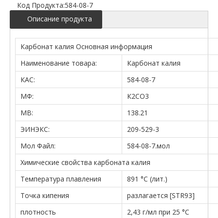
Код Продукта:
584-08-7
Описание продукта
Карбонат калия Основная информация
Наименование товара:
Карбонат калия
КАС:
584-08-7
МФ:
К2СО3
МВ:
138.21
ЭИНЭКС:
209-529-3
Мол Файл:
584-08-7.мол
Химические свойства карбоната калия
Температура плавления
891 °С (лит.)
Точка кипения
разлагается [STR93]
плотность
2,43 г/мл при 25 °C