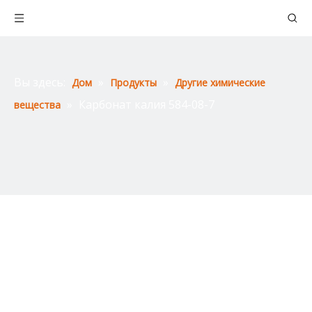
Вы здесь:
»
»
Дом
Продукты
Другие химические
»
Карбонат калия 584-08-7
вещества