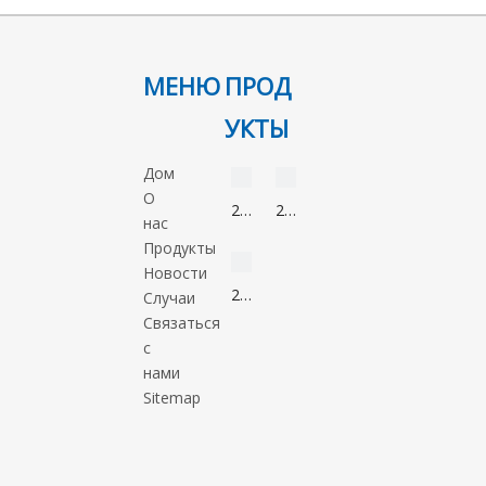
МЕНЮ
ПРОД
УКТЫ
видео
видео
Дом
О
2-
2-
нас
Нонанон
Метил-5-
видео
Продукты
821-
нитроимидазол
Новости
55-
88054-
2-
Случаи
6
22-
Метил-1-
Связаться
2
пропанол
с
78-
нами
83-
Sitemap
1