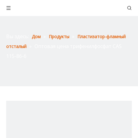
Вы здесь:
»
»
Дом
Продукты
Пластизатор-фламный
»
Оптовая цена трифенилфосфат CAS
отсталый
115-86-6