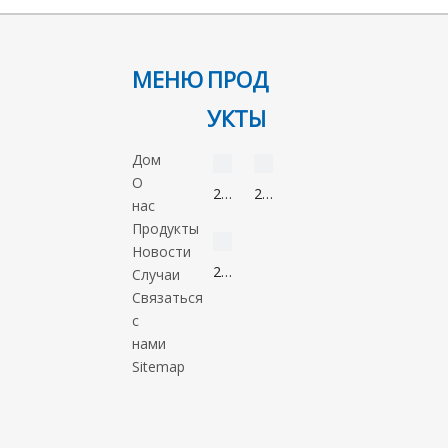
МЕНЮ
ПРОД
УКТЫ
видео
видео
Дом
О
2-
2-
нас
Нонанон
Метил-5-
видео
Продукты
821-
нитроимидазол
Новости
55-
88054-
2-
Случаи
6
22-
Метил-1-
Связаться
2
пропанол
с
78-
нами
83-
Sitemap
1