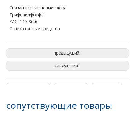
Связанные ключевые слова:
Трифенилфосфат
КАС 115-86-6
Огнезащитные средства
предыдущий:
следующий:
Трифенилфосфат
CAS 115-86-6
C18H15O4P
Пламя замедляющего Тпп
трифенилфосфат тпп
сопутствующие товары
Боссхам