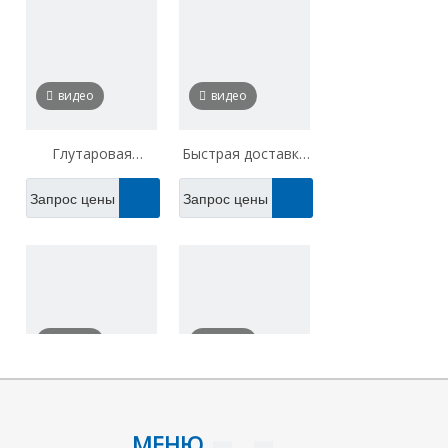
видео
видео
Глутаровая
Быстрая доставка
кислота CAS 110-
триэтиленгликоль-
Запрос цены
Запрос цены
94-1
бис (2-
этилгексаноат)
CAS 94-28-0 по
лучшей цене
видео
видео
Фталевая кислота
Изононил-
видео
видео
CAS 88-99-3
алкоголь CAS
МЕНЮ
Запрос цены
Запрос цены