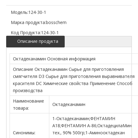
Модель:
124-30-1
Марка продукта:
bosschem
Код Продукта:
124-30-1
Описание продукта
Октадеканамин Основная информация
Описание Октадеканамин Сырье для приготовления
смягчителя D3 Сырье для приготовления выравнивателя
красителя DC Химические свойства Применение Способ
производства
Наименование
Октадеканамин
товара:
1-Октадеканамин;ФЕНТАМИН
А18;ФЕНТАМИН А-86;ОктадецилаМин
Синонимы:
тех., 90% 500гр;1-Аминооктадекан