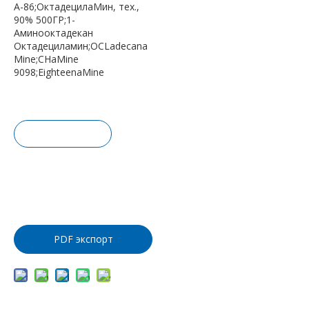
А-86;ОктадецилаМин, тех.,
90% 500ГР;1-
Аминооктадекан
Октадециламин;OCLadecana
Mine;CHaMine
9098;EighteenaMine
Запрос це
ны
Добавить
в корзину
PDF экспорт