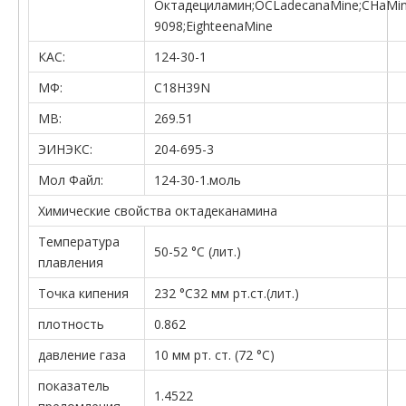
Октадециламин;OCLadecanaMine;CHaMi
9098;EighteenaMine
КАС:
124-30-1
МФ:
C18H39N
МВ:
269.51
ЭИНЭКС:
204-695-3
Мол Файл:
124-30-1.моль
Химические свойства октадеканамина
Температура
50-52 °С (лит.)
плавления
Точка кипения
232 °C32 мм рт.ст.(лит.)
плотность
0.862
давление газа
10 мм рт. ст. (72 °С)
показатель
1.4522