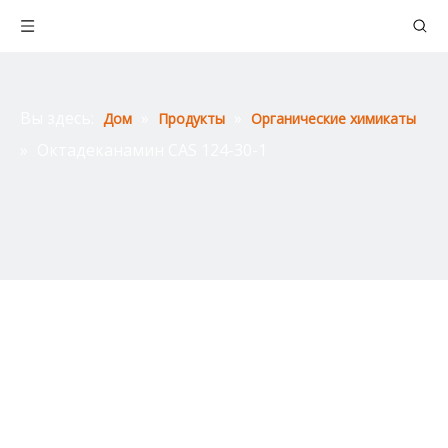
Вы здесь:
»
»
Дом
Продукты
Органические химикаты
»
Октадеканамин CAS 124-30-1