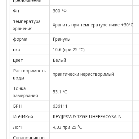
преломления
Фп
300 °Ф
температура
Хранить при температуре ниже +30°C.
хранения.
форма
Гранулы
пка
10,6 (при 25 ℃)
цвет
Белый
Растворимость
практически нерастворимый
воды
Точка
53,1 ℃
замерзания
БРН
636111
ИнЧИКей
REYJJPSVUYRZGE-UHFFFAOYSA-N
ЛогП
4,33 при 25 ℃
Справочник по