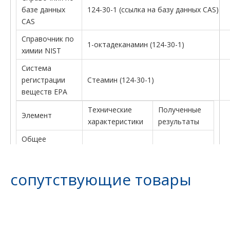
базе данных
124-30-1 (ссылка на базу данных CAS)
CAS
Справочник по
1-октадеканамин (124-30-1)
химии NIST
Система
регистрации
Стеамин (124-30-1)
веществ EPA
Технические
Полученные
Элемент
характеристики
результаты
Общее
аминное число
206-218
211.5
мг/г
сопутствующие товары
Чистота %
> 98
98.59
Йодное число
< 2
0.55
г/100г
Титр ℃
40-46
45.8