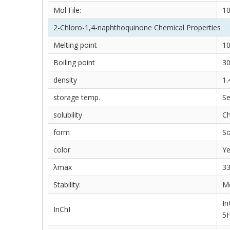
Mol File:
10
2-Chloro-1,4-naphthoquinone Chemical Properties
Melting point
1
Boiling point
30
density
1.
storage temp.
Se
solubility
Ch
form
So
color
Ye
λmax
33
Stability:
Mo
In
InChI
5