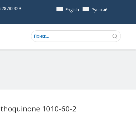
628782329
English
Pусский
hthoquinone 1010-60-2