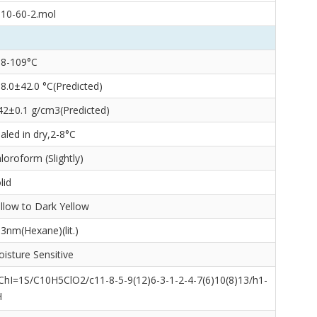
10-60-2.mol
08-109°C
8.0±42.0 °C(Predicted)
42±0.1 g/cm3(Predicted)
aled in dry,2-8°C
loroform (Slightly)
lid
llow to Dark Yellow
3nm(Hexane)(lit.)
isture Sensitive
ChI=1S/C10H5ClO2/c11-8-5-9(12)6-3-1-2-4-7(6)10(8)13/h1-
H