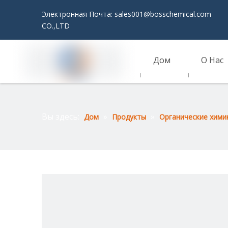
Электронная Почта:
sales001@bosschemical.com
JI
CO.,LTD
Дом
О Нас
Связаться С Нами
Вы здесь:
»
»
Дом
Продукты
Органические хими