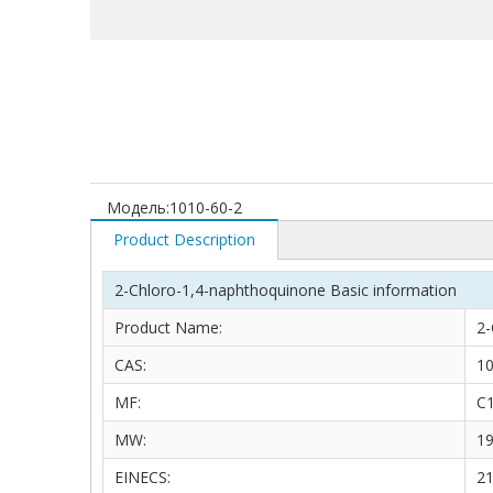
Модель:
1010-60-2
Product Description
2-Chloro-1,4-naphthoquinone Basic information
Product Name:
2-
CAS:
10
MF:
C
MW:
19
EINECS:
21