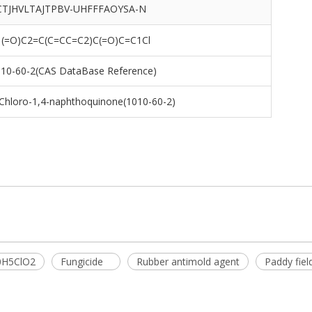
CTJHVLTAJTPBV-UHFFFAOYSA-N
1(=O)C2=C(C=CC=C2)C(=O)C=C1Cl
10-60-2(CAS DataBase Reference)
Chloro-1,4-naphthoquinone(1010-60-2)
0H5ClO2
Fungicide
Rubber antimold agent
Paddy fiel