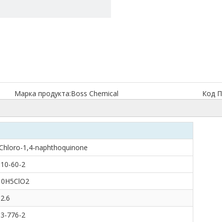
Марка продукта:
Boss Chemical
Код П
Chloro-1,4-naphthoquinone
10-60-2
10H5ClO2
2.6
3-776-2