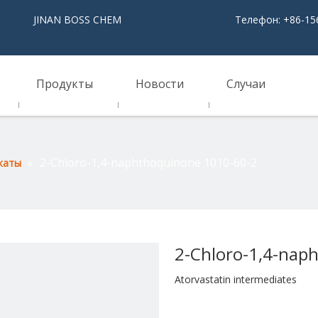
NAN BOSS CHEM
Телефон: +86-15
Продукты
Новости
Случаи
»
2-Chloro-1,4-naphthoquinone 1010-60-2
каты
2-Chloro-1,4-nap
Atorvastatin intermediates