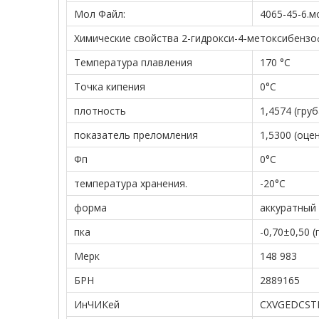
Мол Файл:
4065-45-6.м
Химические свойства 2-гидрокси-4-метоксибенз
Температура плавления
170 °С
Точка кипения
0°С
плотность
1,4574 (гру
показатель преломления
1,5300 (оце
Фп
0°С
температура хранения.
-20°С
форма
аккуратный
пка
-0,70±0,50 
Мерк
148 983
БРН
2889165
ИнЧИКей
CXVGEDCST