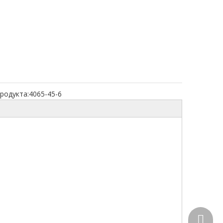
родукта:
4065-45-6
+86-15