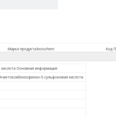
Марка продукта:
bosschem
Код П
я кислота Основная информация
-4-метоксибензофенон-5-сульфоновая кислота