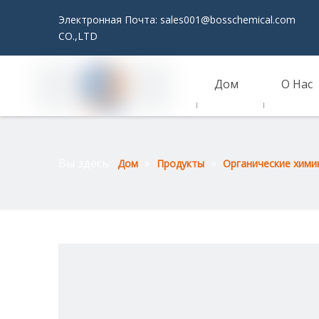
Электронная Почта:
sales001@bosschemical.com
JI
CO.,LTD
Дом
О Нас
Связаться С Нами
Вы здесь:
»
»
Дом
Продукты
Органические хими