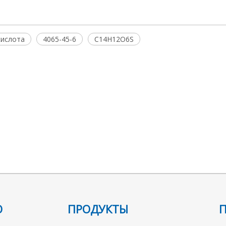
кислота
4065-45-6
C14H12O6S
Ю
ПРОДУКТЫ