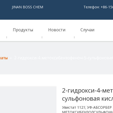
NAN BOSS CHEM
Телефон: +86-15
Продукты
Новости
Случаи
»
2-гидрокси-4-метоксибензофенон-5-сульфоновая 
каты
2-гидрокси-4-ме
сульфоновая кис
Увистат 1121; УФ-АБСОРБЕР
МЕТОКСИБЕНЗОЛСУЛЬФОННАЯ