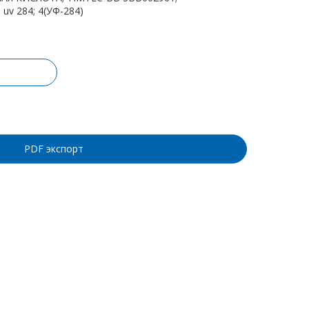
uv 284; 4(УФ-284)
ину
PDF экспорт