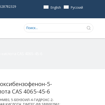
628782329
English
Pусский
кислота CAS 4065-45-6
токсибензофенон-5-
лота CAS 4065-45-6
 HMBS; 5-БЕНЗОИЛ-4-ГИДРОКС-2-
 КИСЛОТА; TIMTEC-BB SBB002961;