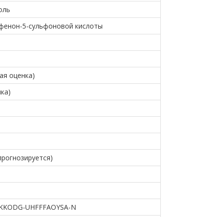
оль
офенон-5-сульфоновой кислоты
бая оценка)
нка)
(прогнозируется)
KKODG-UHFFFAOYSA-N