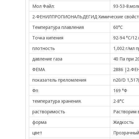
Мол Файл:
93-53-8.мол
2-ФЕНИЛПРОПИОНАЛЬДЕГИД Химические свойст
Температура плавления
60°С
Точка кипения
92-94 °С/12 
плотность
1,002 г/мл п
давление газа
40 Па при 2
ФЕМА
2886 |2-Ф
показатель преломления
n20/D 1,517(
Фп
169 °Ф
температура хранения.
2-8°С
растворимость
Растворим 
форма
Жидкость
цвет
Прозрачный