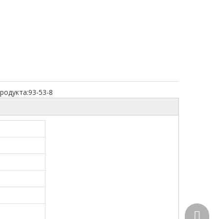
родукта:
93-53-8
+86-15