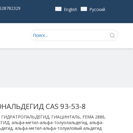
628782329
English
Pусский
НАЛЬДЕГИД CAS 93-53-8
ГИДРАТРОПАЛЬДЕГИД, ГИАЦИНТАЛЬ, FEMA 2886,
Д, альфа-метил-альфа-толуолальдегид, альфа-
дегид, альфа-метил-альфа-толуиловый альдегид