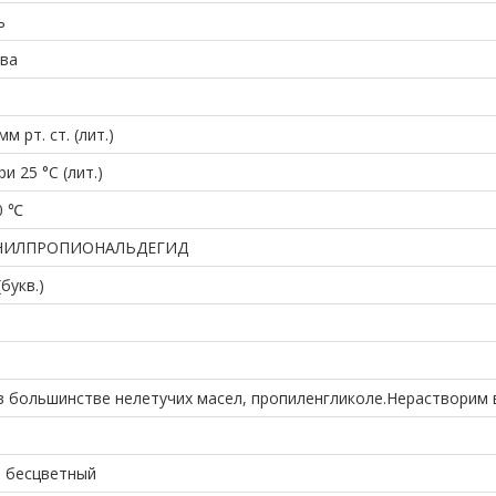
ь
ва
мм рт. ст. (лит.)
ри 25 °C (лит.)
0 ℃
ЕНИЛПРОПИОНАЛЬДЕГИД
букв.)
в большинстве нелетучих масел, пропиленгликоле.Нерастворим в
 бесцветный