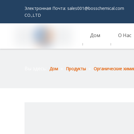
Электронная Почта:
sales001@bosschemical.com
JI
CO.,LTD
Дом
О Нас
Связаться С Нами
Вы здесь:
»
»
Дом
Продукты
Органические хими