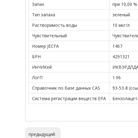
Запах
при 10,00 %
Тип запаха
зеленый
Растворимость воды
10 мкг/л
Чувствительный
Чувствитель
Номер JECFA
1467
БРН
4291321
ИнЧИКей
ИКВЭРДЛД
ЛогП
1.96
Справочник по базе данных CAS
93-53-8 (сс
Система регистрации веществ EPA
Бензолацета
предыдущий: