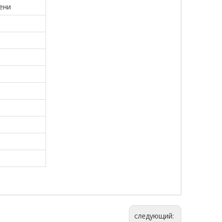
ени
следующий: