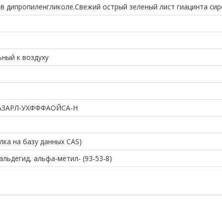
 в дипропиленгликоле.Свежий острый зеленый лист гиацинта сир
ный к воздуху
АЗАРЛ-УХФФФАОЙСА-Н
ылка на базу данных CAS)
льдегид, альфа-метил- (93-53-8)