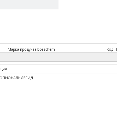
Марка продукта:
bosschem
Код П
ция
РОПИОНАЛЬДЕГИД