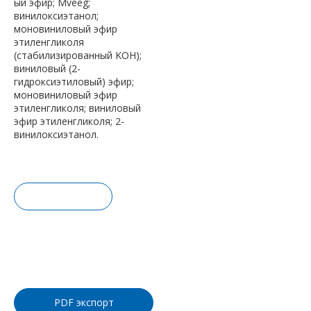
ый эфир; Mveeg;
винилоксиэтанол;
моновиниловый эфир
этиленгликоля
(стабилизированный KOH);
виниловый (2-
гидроксиэтиловый) эфир;
моновиниловый эфир
этиленгликоля; виниловый
эфир этиленгликоля; 2-
винилоксиэтанол.
Запрос це
ны
Добавить
в корзину
PDF экспорт