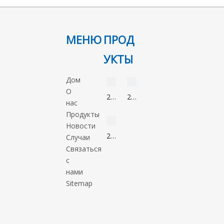
МЕНЮ
ПРОД
УКТЫ
видео
видео
Дом
О
2-
2-
нас
Нонанон
Метил-5-
видео
Продукты
821-
нитроимидазол
Новости
55-
88054-
2-
Случаи
6
22-
Метил-1-
Связаться
2
пропанол
с
78-
нами
83-
Sitemap
1