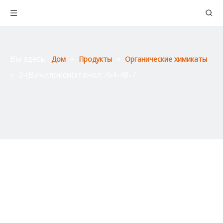
Вы здесь:
»
»
Дом
Продукты
Органические химикаты
»
2-(Винилокси)этанол 764-48-7