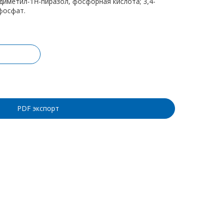
диметил-1H-пиразол, фосфорная кислота; 3,4-
фосфат.
ину
PDF экспорт