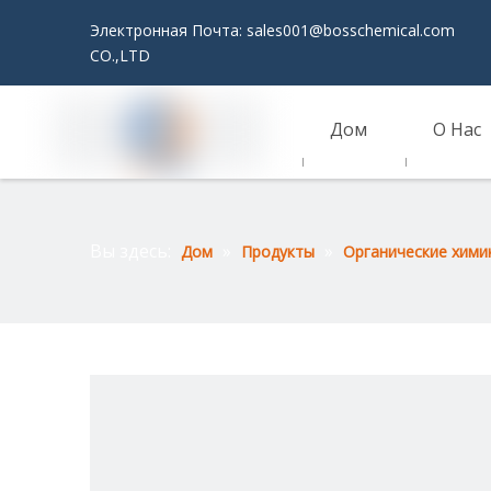
Электронная Почта:
sales001@bosschemical.com
JI
CO.,LTD
Дом
О Нас
Связаться С Нами
Вы здесь:
»
»
Дом
Продукты
Органические хими