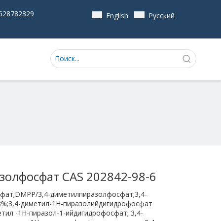
628782329
English
Pусский
золфосфат CAS 202842-98-6
сфат;DMPP/3,4-диметилпиразолфосфат;3,4-
%;3,4-диметил-1H-пиразолийдигидрофосфат
тил -1H-пиразол-1-ийдигидрофосфат; 3,4-