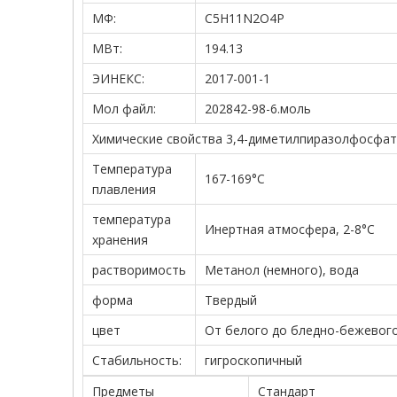
МФ:
C5H11N2O4P
МВт:
194.13
ЭИНЕКС:
2017-001-1
Мол файл:
202842-98-6.моль
Химические свойства 3,4-диметилпиразолфосфа
Температура
167-169°С
плавления
температура
Инертная атмосфера, 2-8°C
хранения
растворимость
Метанол (немного), вода
форма
Твердый
цвет
От белого до бледно-бежевог
Стабильность:
гигроскопичный
Предметы
Стандарт