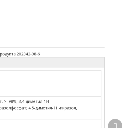
родукта:
202842-98-6
, >=98%; 3,4-диметил-1H-
разолфосфат; 4,5-диметил-1H-пиразол,
+86-15