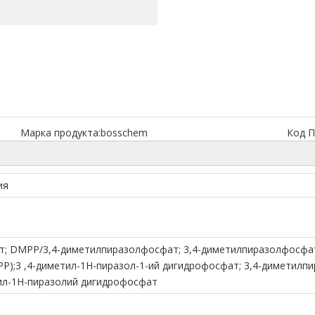
Марка продукта:
bosschem
Код П
ия
т; DMPP/3,4-диметилпиразолфосфат; 3,4-диметилпиразолфосфат
);3 ,4-диметил-1H-пиразол-1-ий дигидрофосфат; 3,4-диметилпи
ил-1H-пиразолий дигидрофосфат