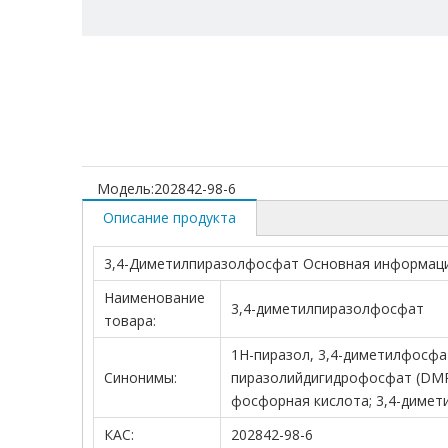
Модель:
202842-98-6
Описание продукта
3,4-Диметилпиразолфосфат Основная информац
Наименование
3,4-диметилпиразолфосфат
товара:
1H-пиразол, 3,4-диметилфосфа
Синонимы:
пиразолийдигидрофосфат (DMPP
фосфорная кислота; 3,4-димет
КАС:
202842-98-6