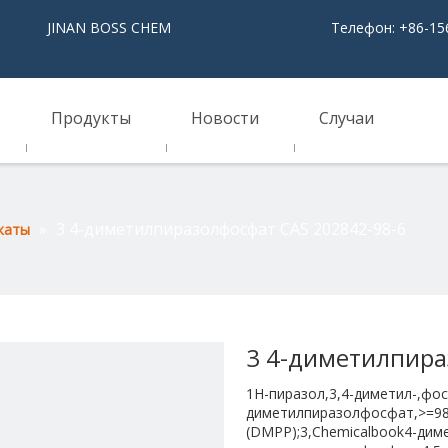
NAN BOSS CHEM
Телефон: +86-15
Продукты
Новости
Случаи
»
3 4-диметилпиразолфосфат CAS 202842-98-6
каты
3 4-диметилпира
1H-пиразол,3,4-диметил-,фо
диметилпиразолфосфат,>=98
(DMPP);3,Chemicalbook4-диме