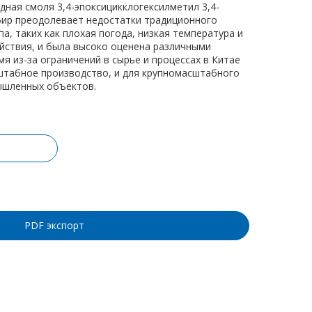
дная смоля 3,4-эпоксицикклогексилметил 3,4-
фир преодолевает недостатки традиционного
а, таких как плохая погода, низкая температура и
йствия, и была высоко оценена различными
я из-за ограничений в сырье и процессах в Китае
табное производство, и для крупномасштабного
ышленных объектов.
ину
PDF экспорт