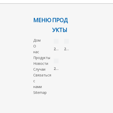
МЕНЮ
ПРОД
предыдущий:
УКТЫ
следующий:
видео
видео
Дом
О
2-
2-
нас
3-метоксипропиламин
КАС 5332-73-0
МОПА
Нонанон
Метил-5-
видео
Продукты
821-
нитроимидазол
Новости
55-
88054-
2-
Случаи
6
22-
Метил-1-
Связаться
2
пропанол
с
78-
нами
83-
Sitemap
1