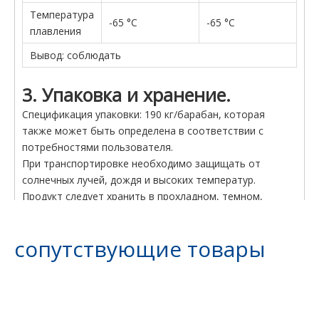
Температура
-65 °С
-65 °С
плавления
Вывод: соблюдать
3. Упаковка и хранение.
Спецификация упаковки: 190 кг/барабан, которая
также может быть определена в соответствии с
потребностями пользователя.
При транспортировке необходимо защищать от
солнечных лучей, дождя и высоких температур.
Продукт следует хранить в прохладном, темном,
проветриваемом месте, вдали от источников огня.
4. Защита безопасности
сопутствующие товары
При обращении соблюдайте правила техники
безопасности и избегайте попадания на кожу, в глаза и
т. д.
При контакте немедленно промыть большим
количеством воды.