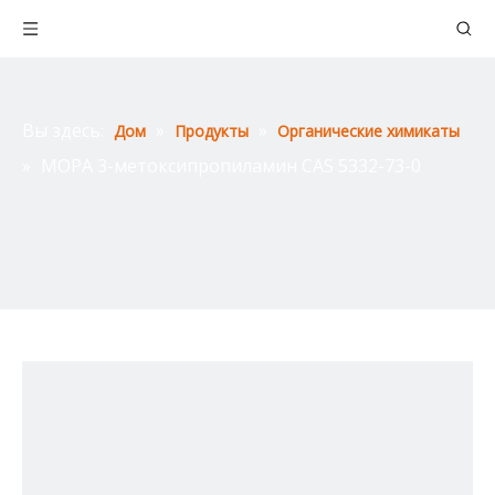
Вы здесь:
»
»
Дом
Продукты
Органические химикаты
»
MOPA 3-метоксипропиламин CAS 5332-73-0