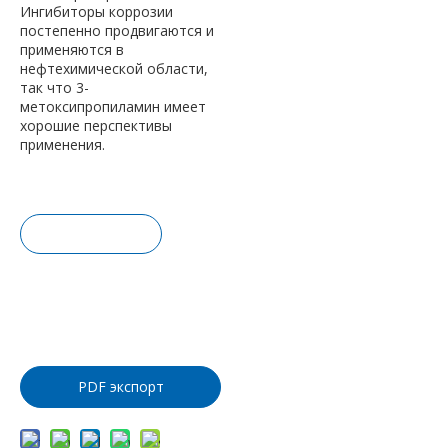
Ингибиторы коррозии
постепенно продвигаются и
применяются в
нефтехимической области,
так что 3-
метоксипропиламин имеет
хорошие перспективы
применения.
Запрос це
ны
Добавить
в корзину
PDF экспорт