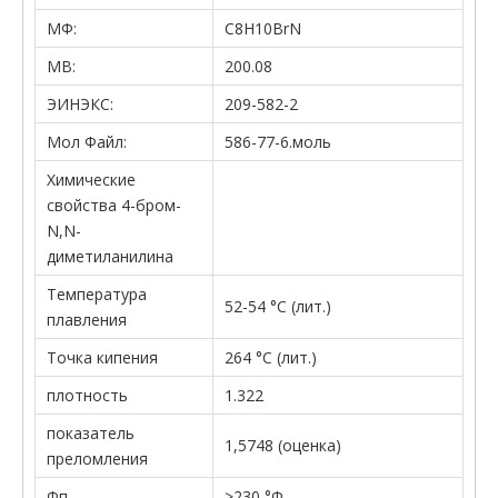
МФ:
C8H10BrN
МВ:
200.08
ЭИНЭКС:
209-582-2
Мол Файл:
586-77-6.моль
Химические
свойства 4-бром-
N,N-
диметиланилина
Температура
52-54 °С (лит.)
плавления
Точка кипения
264 °С (лит.)
плотность
1.322
показатель
1,5748 (оценка)
преломления
Фп
>230 °Ф