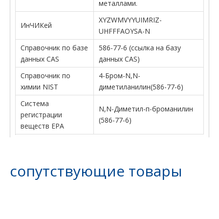
металлами.
XYZWMVYYUIMRIZ-
ИнЧИКей
UHFFFAOYSA-N
Справочник по базе
586-77-6 (ссылка на базу
данных CAS
данных CAS)
Справочник по
4-Бром-N,N-
химии NIST
диметиланилин(586-77-6)
Система
N,N-Диметил-п-броманилин
регистрации
(586-77-6)
веществ EPA
сопутствующие товары
предыдущий:
следующий: