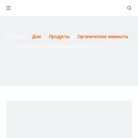
Вы здесь:
»
»
Дом
Продукты
Органические химикаты
»
4-Бром-N N-диметиланилин 586-77-6