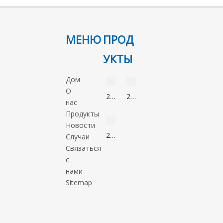
4-бром-N-N-диметиланилин
586-77-6
C8H10BrN
МЕНЮ
ПРОД
УКТЫ
видео
видео
Дом
О
2-
2-
нас
Нонанон
Метил-5-
видео
Продукты
821-
нитроимидазол
Новости
55-
88054-
2-
Случаи
6
22-
Метил-1-
Связаться
2
пропанол
с
78-
нами
83-
Sitemap
1