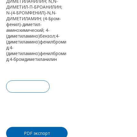
ДИМЕТИЛАНИЛИН; N,N-
ДИМЕТИЛ-П-БРОАНИЛИН;
N-(4-БРОМФЕНИЛ)-N,N-
ДИМЕТИЛАМИН; (4-Бром-
фенил)-диметил-
аминохимический; 4-
(диметиламино)бензол;4-
(диметиламино)фенилброми
д;4-
(диметиламино)фенилброми
д;4-бромдиметиланилин
Запрос це
ны
Добавить
в корзину
PDF экспорт