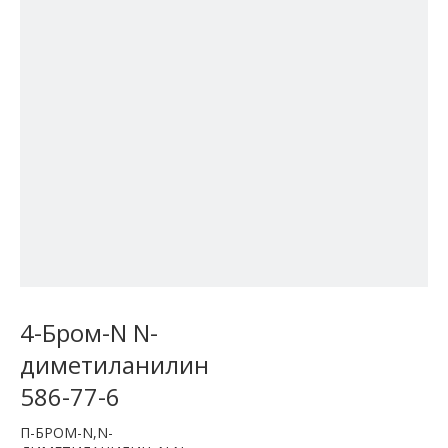
4-Бром-N N-
диметиланилин
586-77-6
П-БРОМ-N,N-