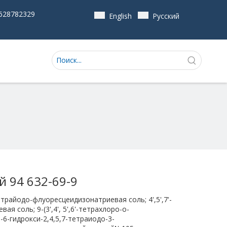
628782329
English
Pусский
й 94 632-69-9
-тетрайодо-флуоресцеидизонатриевая соль; 4',5',7'-
я соль; 9-(3',4', 5',6'-тетрахлоро-о-
6-гидрокси-2,4,5,7-тетраиодо-3-