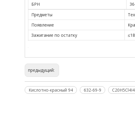
БРН
36
Предметы
Тех
Появление
Кр
Зажигание по остатку
≤1
предыдущий:
Кислотно-красный 94
632-69-9
C20H5Cl4I