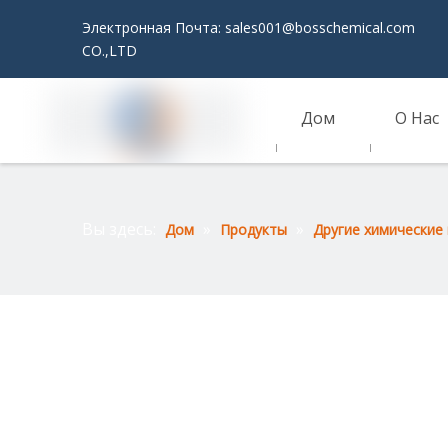
Электронная Почта:
sales001@bosschemical.com
JI
CO.,LTD
Дом
О Нас
Связаться С Нами
Вы здесь:
»
»
Дом
Продукты
Другие химические