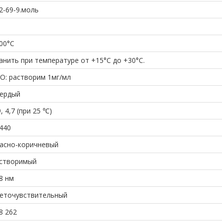
2-69-9.моль
00°С
анить при температуре от +15°С до +30°С.
O: растворим 1мг/мл
ердый
9, 4,7 (при 25 ℃)
440
асно-коричневый
створимый
8 нм
еточувствительный
8 262