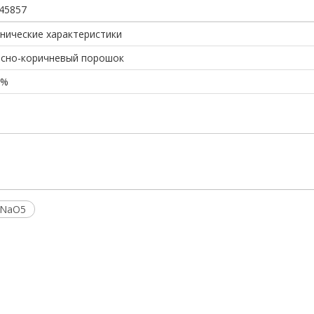
45857
нические характеристики
асно-коричневый порошок
8%
4NaO5