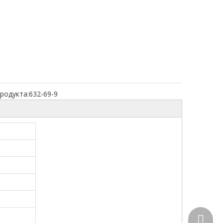
родукта:
632-69-9
+86-15