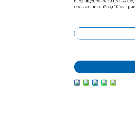
изо;пищевойкраситель№105,
соль;оксантон2на;r105натри
Запрос цены
Добавить в корз