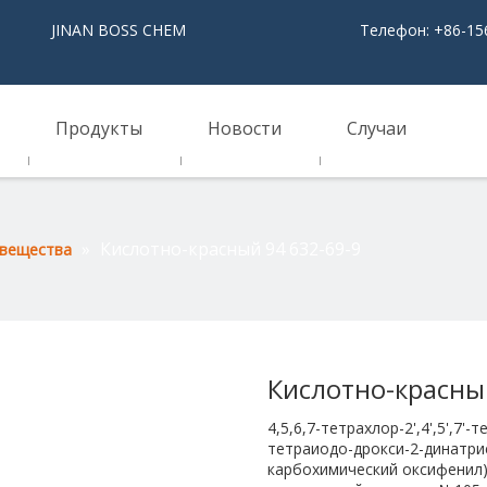
NAN BOSS CHEM
Телефон: +86-15
Продукты
Новости
Случаи
»
Кислотно-красный 94 632-69-9
 вещества
Кислотно-красны
4,5,6,7-тетрахлор-2',4',5',7'
тетраиодо-дрокси-2-динатриева
карбохимический оксифенил)-