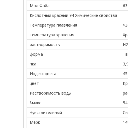
Мол Файл:
63
Кислотный красный 94 Химические свойства
Температура плавления
>3
температура хранения.
Хр
растворимость
H2
форма
Тв
пка
3,
Индекс цвета
45
цвет
Кр
Растворимость воды
ра
λмакс
54
Чувствительный
Св
Мерк
14