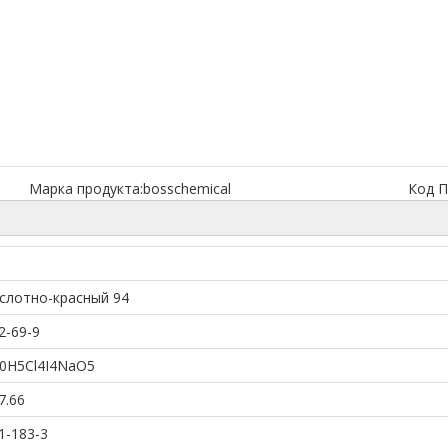
Марка продукта:
bosschemical
Код П
слотно-красный 94
2-69-9
0H5Cl4I4NaO5
7.66
1-183-3