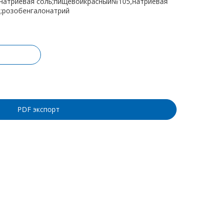
натриевая соль;пищевойкрасный№105,натриевая
й;розобенгалонатрий
ину
PDF экспорт