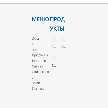
МЕНЮ
ПРОД
УКТЫ
видео
видео
Дом
О
2-
2-
нас
Нонанон
Метил-5-
видео
Продукты
821-
нитроимидазол
Новости
55-
88054-
2-
Случаи
6
22-
Метил-1-
Связаться
2
пропанол
с
78-
нами
83-
Sitemap
1