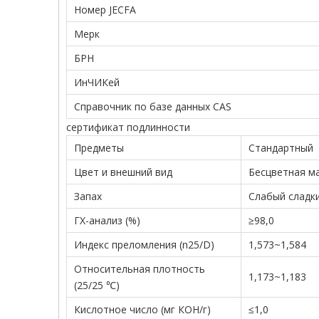
Номер JECFA
Мерк
БРН
ИнЧИКей
Справочник по базе данных CAS
сертификат подлинности
Предметы
Стандартный
Цвет и внешний вид
Бесцветная м
Запах
Слабый сладк
ГХ-анализ (%)
≥98,0
Индекс преломления (n25/D)
1,573~1,584
Относительная плотность
1,173~1,183
(25/25 ℃)
Кислотное число (мг КОН/г)
≤1,0