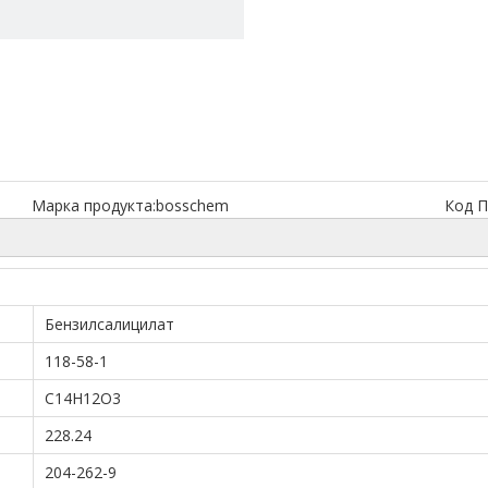
Марка продукта:
bosschem
Код П
Бензилсалицилат
118-58-1
C14H12O3
228.24
204-262-9