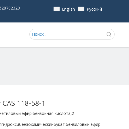
628782329
English
Pусский
 CAS 118-58-1
етиловый эфир;бензойная кислота,2-
лгидроксибензохимическийбукат;бензиловый эфир