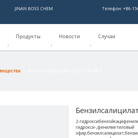
NAN BOSS CHEM
Телефон: +86-15
Продукты
Новости
Случаи
»
Бензилсалицилат CAS 118-58-1
 вещества
Бензилсалицилат
2-гидроксибензойкацифенилм
гидрокси-,фенилметиловый
эфир;бензилсалицилат;бензи