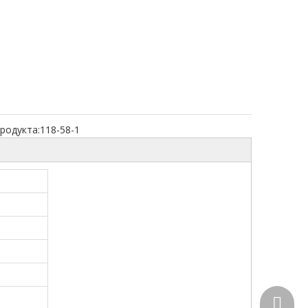
родукта:
118-58-1
+86-15