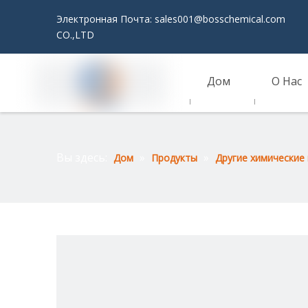
Электронная Почта:
sales001@bosschemical.com
JI
CO.,LTD
Дом
О Нас
Связаться С Нами
Вы здесь:
»
»
Дом
Продукты
Другие химические