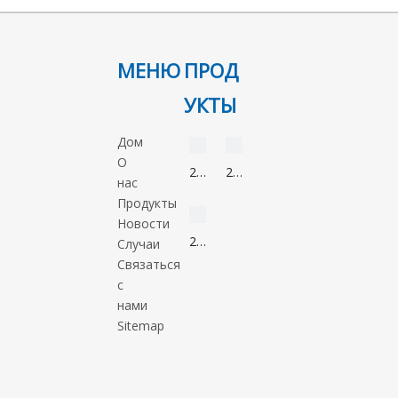
МЕНЮ
ПРОД
УКТЫ
видео
видео
Дом
О
2-
2-
нас
Нонанон
Метил-5-
видео
Продукты
821-
нитроимидазол
Новости
55-
88054-
2-
Случаи
6
22-
Метил-1-
Связаться
2
пропанол
с
78-
нами
83-
Sitemap
1