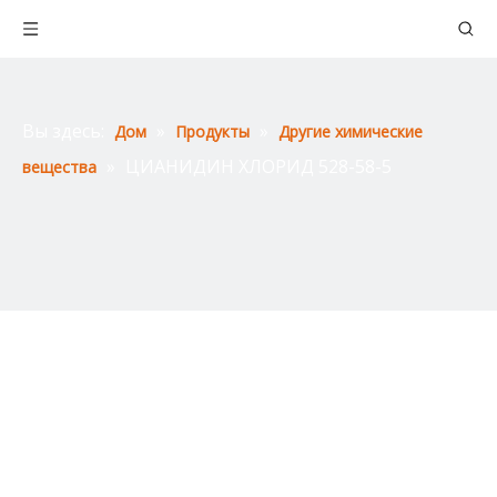
Вы здесь:
»
»
Дом
Продукты
Другие химические
»
ЦИАНИДИН ХЛОРИД 528-58-5
вещества