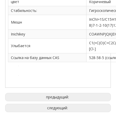
цвет
Коричневый
Стабильность:
Гигроскопичес
InChI=1S/C15H1
Мюшн
8)7-1-2-10(17)1
Inichikey
COAWNPJQKJE
C1(=C(O)C=C2C
Улыбается
[Cl-]
Ссылка на базу данных CAS
528-58-5 (ссыл
предыдущий:
следующий: