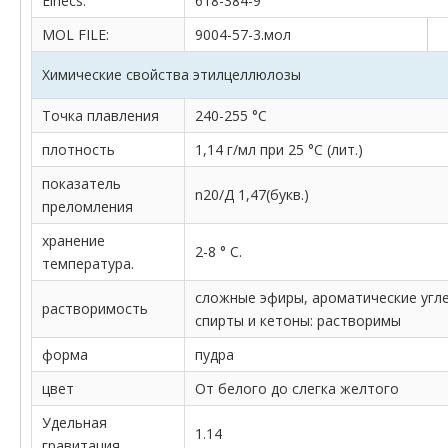
Einecs:
618-384-9
MOL FILE:
9004-57-3.мол
Химические свойства этилцеллюлозы
Точка плавления
240-255 °С
плотность
1,14 г/мл при 25 °C (лит.)
показатель
n20/Д 1,47(букв.)
преломления
хранение
2-8 ° C.
температура.
сложные эфиры, ароматические угл
растворимость
спирты и кетоны: растворимы
форма
пудра
цвет
От белого до слегка желтого
Удельная
1.14
гравитация