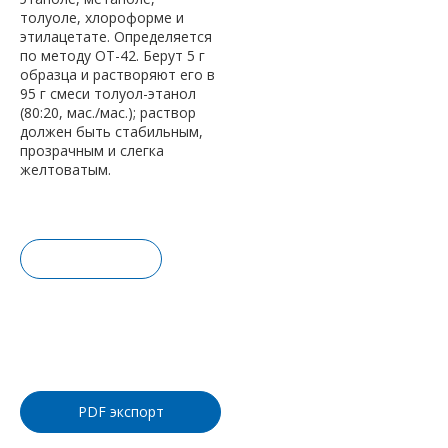
толуоле, хлороформе и
этилацетате. Определяется
по методу ОТ-42. Берут 5 г
образца и растворяют его в
95 г смеси толуол-этанол
(80:20, мас./мас.); раствор
должен быть стабильным,
прозрачным и слегка
желтоватым.
Запрос це
ны
Добавить
в корзину
PDF экспорт