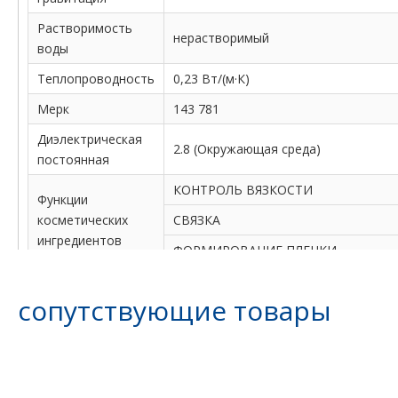
Растворимость
нерастворимый
воды
Теплопроводность
0,23 Вт/(м·К)
Мерк
143 781
Диэлектрическая
2.8 (Окружающая среда)
постоянная
КОНТРОЛЬ ВЯЗКОСТИ
Функции
косметических
СВЯЗКА
ингредиентов
ФОРМИРОВАНИЕ ПЛЕНКИ
Обзор
сопутствующие товары
косметических
Этилцеллюлоза (9004-57-3)
ингредиентов (CIR)
ИнЧИ=1S/C23H24N6O4/c1-4-5-8-28(9-
17(3)30)20-6-7-22(16(2)11-20)26-27-2 
Мюшн
24)12-21(29(31)32)13-19(23)15-25/h6-