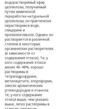
водорастворимый эфир
целлюлозы, получаемый
путем химической
переработки натуральной
целлюлозы; он практически
нерастворим в воде,
глицерине и
пропиленгликоле. Однако он
растворяется в различной
степени в некоторых
органических растворителях
(в зависимости от
содержания этокси). Те, у
кого содержание этокси
менее 46–48%, хорошо
растворимы в
тетрагидрофуране,
метилацетате, хлороформе,
смесях ароматических
углеводородов и этанола;
те, у кого содержание
этокси выше, чем указано
выше, легко растворимы в
этаноле, метаноле,