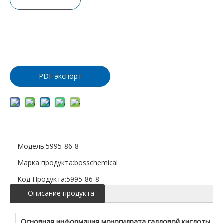
Запрос це
ны
Добавить
в корзину
PDF экспорт
Модель:
5995-86-8
Марка продукта:
bosschemical
Код Продукта:
5995-86-8
Описание продукта
Основная информация моногидрата галловой кислоты