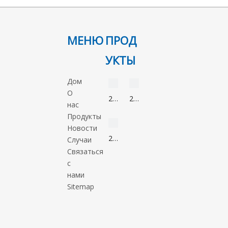
МЕНЮ
ПРОД
УКТЫ
видео
видео
Дом
О
2-
2-
нас
Нонанон
Метил-5-
видео
Продукты
821-
нитроимидазол
Новости
55-
88054-
2-
Случаи
6
22-
Метил-1-
Связаться
2
пропанол
с
78-
нами
83-
предыдущий:
Sitemap
1
следующий: