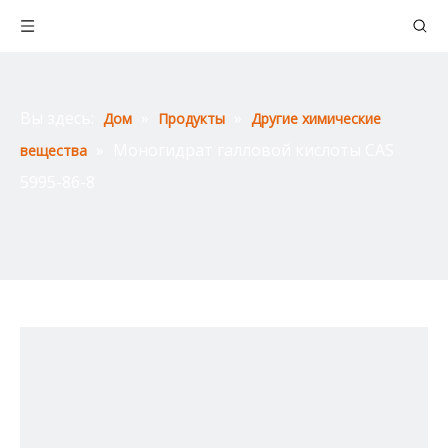
Вы здесь:
»
»
Дом
Продукты
Другие химические
»
Моногидрат галловой кислоты CAS
вещества
5995-86-8