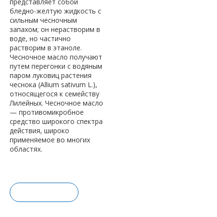
представляет собой
бледно-желтую жидкость с
сильным чесночным
запахом; он нерастворим в
воде, но частично
растворим в этаноле.
Чесночное масло получают
путем перегонки с водяным
паром луковиц растения
чеснока (Allium sativum L.),
относящегося к семейству
Лилейных. Чесночное масло
— противомикробное
средство широкого спектра
действия, широко
применяемое во многих
областях.
Запрос це
ны