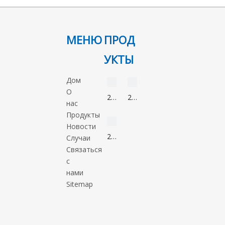
МЕНЮ
ПРОД
УКТЫ
видео
видео
Дом
О
2-
2-
нас
Нонанон
Метил-5-
видео
Продукты
821-
нитроимидазол
Новости
55-
88054-
2-
Случаи
6
22-
Метил-1-
Связаться
2
пропанол
с
78-
нами
83-
Sitemap
1