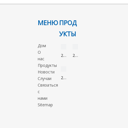
МЕНЮ
ПРОД
УКТЫ
видео
видео
Дом
О
2-
2-
нас
Нонанон
Метил-5-
видео
Продукты
821-
нитроимидазол
Новости
55-
88054-
2-
Случаи
6
22-
Метил-1-
Связаться
2
пропанол
с
78-
нами
83-
Sitemap
1