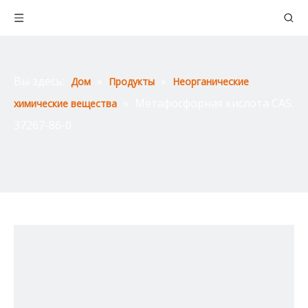
Вы здесь:
»
»
Дом
Продукты
Неорганические
»
Метафосфорная кислота CAS:
химические вещества
37267-86-0