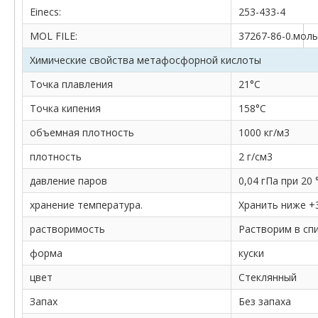
Einecs:
253-433-4
MOL FILE:
37267-86-0.моль
Химические свойства метафосфорной кислоты
Точка плавления
21°С
Точка кипения
158°С
объемная плотность
1000 кг/м3
плотность
2 г/см3
давление паров
0,04 гПа при 20 
хранение температура.
Хранить ниже +3
растворимость
Растворим в спи
форма
куски
цвет
Стеклянный
Запах
Без запаха