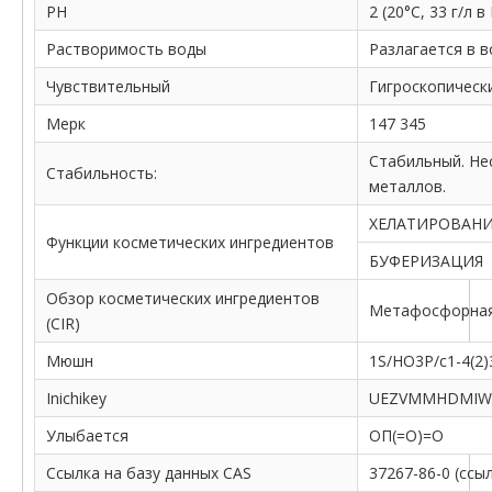
PH
2 (20°C, 33 г/л в
Растворимость воды
Разлагается в в
Чувствительный
Гигроскопическ
Мерк
147 345
Стабильный. Не
Стабильность:
металлов.
ХЕЛАТИРОВАН
Функции косметических ингредиентов
БУФЕРИЗАЦИЯ
Обзор косметических ингредиентов
Метафосфорная 
(CIR)
Мюшн
1S/HO3P/c1-4(2)3
Inichikey
UEZVMMHDMIWA
Улыбается
ОП(=О)=О
Ссылка на базу данных CAS
37267-86-0 (ссы