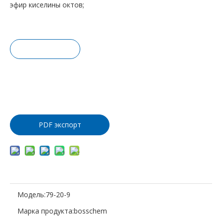
эфир киселины октов;
Запрос це
ны
Добавить
в корзину
PDF экспорт
Модель:
79-20-9
Марка продукта:
bosschem