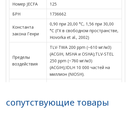
Номер JECFA
125
БРН
1736662
0,90 при 20,00 °C, 1,56 при 30,00
Константа
°C (ГХ в свободном пространстве,
закона Генри
Hovorka et al., 2002)
TLV-TWA 200 ppm (~610 мг/м3)
(ACGIH, MSHA и OSHA);TLV-STEL
Пределы
250 ppm (~760 мг/м3)
воздействия
(ACGIH);IDLH 10 000 частей на
миллион (NIOSH).
Стабильный.Чрезвычайно горюч –
легко образует взрывоопасные
смеси с воздухом.Обратите
сопутствующие товары
внимание на низкую температуру
вспышки и широкие пределы
Стабильность:
взрываемости.Несовместим с
сильными окислителями,