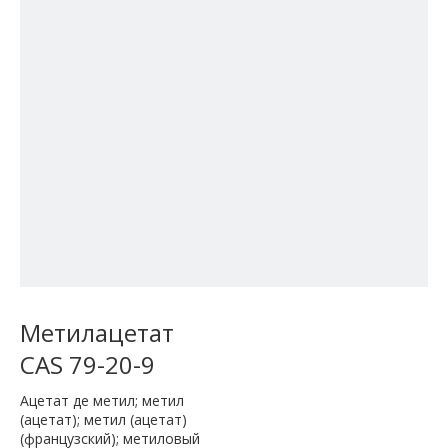
Метилацетат
CAS 79-20-9
Ацетат де метил; метил
(ацетат); метил (ацетат)
(французский); метиловый