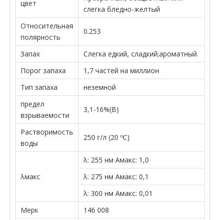
цвет
слегка бледно-желтый
Относительная
0.253
полярность
Запах
Слегка едкий, сладкий;ароматный.
Порог запаха
1,7 частей на миллион
Тип запаха
неземной
предел
3,1-16%(В)
взрываемости
Растворимость
250 г/л (20 ºC)
воды
λ: 255 нм Aмакс: 1,0
λмакс
λ: 275 нм Aмакс: 0,1
λ: 300 нм Aмакс: 0,01
Мерк
146 008