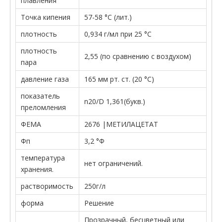
плавления
Точка кипения
57-58 °С (лит.)
плотность
0,934 г/мл при 25 °C
плотность
2,55 (по сравнению с воздухом)
пара
давление газа
165 мм рт. ст. (20 °С)
показатель
n20/D 1,361(букв.)
преломления
ФЕМА
2676 |МЕТИЛАЦЕТАТ
Фп
3,2 °Ф
температура
нет ограничений.
хранения.
растворимость
250г/л
форма
Решение
Прозрачный, бесцветный или