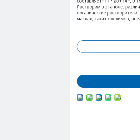
составляет+11 ° до+14 °, в т
Растворим в этаноле, разли
органические растворители.
маслах, таких как лимон, ап
Запрос цены
Добавить в корз