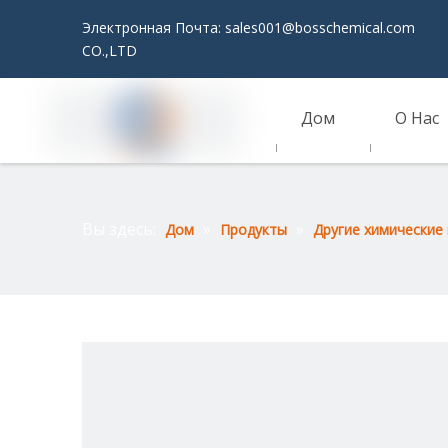
Электронная Почта:
sales001@bosschemical.com
JI
CO.,LTD
Дом
О Нас
Связаться С Нами
Вы здесь:
»
»
Дом
Продукты
Другие химические