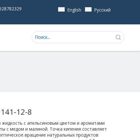
628782329
English
Pусский
S 141-12-8
я жидкость с апельсиновым цветом и ароматами
ты с медом и малиной. Точка кипения составляет
а оптическое вращение натуральных продуктов