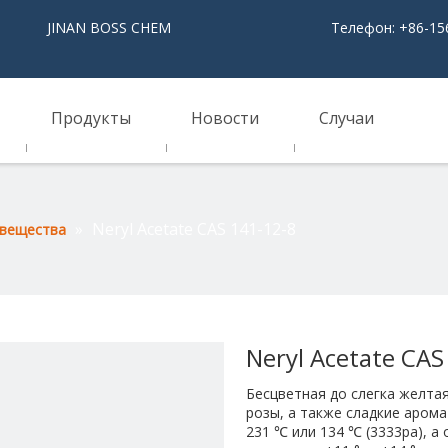
NAN BOSS CHEM
Телефон: +86-15
Продукты
Новости
Случаи
»
Neryl Acetate CAS 141-12-8
 вещества
Neryl Acetate CA
Бесцветная до слегка желта
розы, а также сладкие арома
231 ℃ или 134 ℃ (3333pa), 