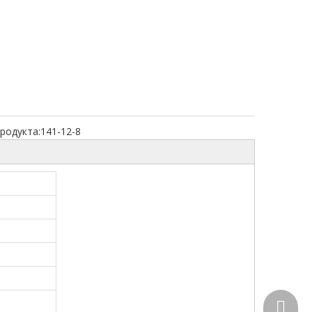
родукта:
141-12-8
+86-15