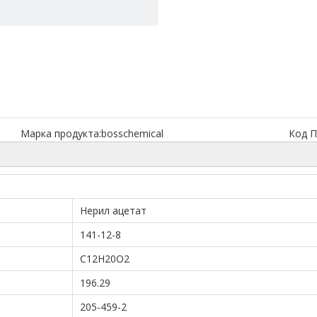
Марка продукта:
bosschemical
Код П
Нерил ацетат
141-12-8
C12H20O2
196.29
205-459-2