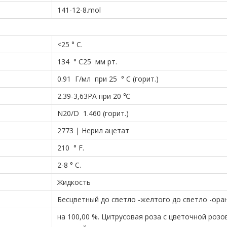
141-12-8.mol
<25 ° C.
134 ° C25 мм рт.
0.91 Г/мл при 25 ° С (горит.)
2.39-3,63PA при 20 ℃
N20/D 1.460 (горит.)
2773 | Нерил ацетат
210 ° F.
2-8 ° C.
Жидкость
Бесцветный до светло -желтого до светло -ор
на 100,00 %. Цитрусовая роза с цветочной розо