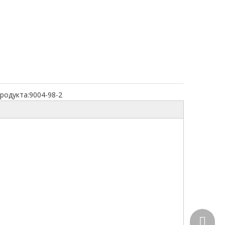
родукта:
9004-98-2
+86-15