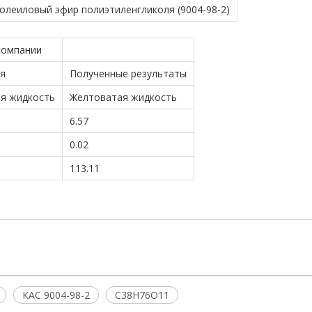
леиловый эфир полиэтиленгликоля (9004-98-2)
компании
я
Полученные результаты
я жидкость
Желтоватая жидкость
6.57
0.02
113.11
КАС 9004-98-2
C38H76O11