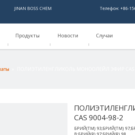
NAN BOSS CHEM
Телефон: +86-15
Продукты
Новости
Случаи
»
ПОЛИЭТИЛЕНГЛИКОЛЬ МОНООЛЕЙЛ ЭФИР CAS 9
каты
ПОЛИЭТИЛЕНГЛ
CAS 9004-98-2
БРИЙ(ТМ) 93;БРИЙ(ТМ) 97;БР
В;БРИЙ(R) 97;БРИЙ(R) 98