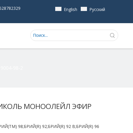
628782329
English
Pусский
004-98-2
ИКОЛЬ МОНООЛЕЙЛ ЭФИР
ИЙ(ТМ) 98;БРИЙ(R) 92;БРИЙ(R) 92 В;БРИЙ(R) 96