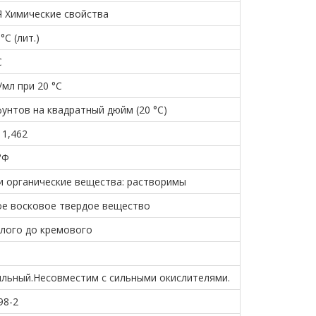
имические свойства
°С (лит.)
С
г/мл при 20 °C
фунтов на квадратный дюйм (20 °C)
 1,462
°Ф
и органические вещества: растворимы
е восковое твердое вещество
лого до кремового
льный.Несовместим с сильными окислителями.
98-2