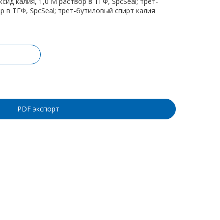
ксид калия, 1,0 М раствор в ТГФ, SpcSeal; трет-
р в ТГФ, SpcSeal; трет-бутиловый спирт калия
ину
PDF экспорт