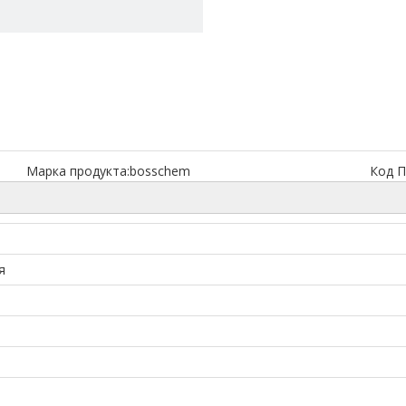
Марка продукта:
bosschem
Код П
я