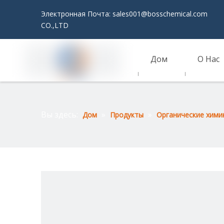
Электронная Почта:
sales001@bosschemical.com
JI
CO.,LTD
Дом
О Нас
Связаться С Нами
Вы здесь:
»
»
Дом
Продукты
Органические хими