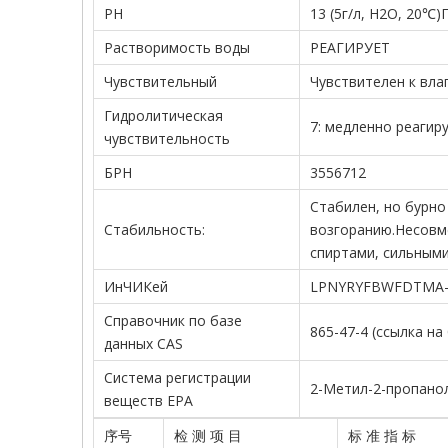
PH
13 (5г/л, H2O, 20℃)
Растворимость воды
РЕАГИРУЕТ
Чувствительный
Чувствителен к вла
Гидролитическая
7: медленно реагир
чувствительность
БРН
3556712
Стабилен, но бурно
Стабильность:
возгоранию.Несовм
спиртами, сильными
ИнЧИКей
LPNYRYFBWFDTMA-
Справочник по базе
865-47-4 (ссылка на
данных CAS
Система регистрации
2-Метил-2-пропанол
веществ EPA
序号
检 测 项 目
标 准 指 标