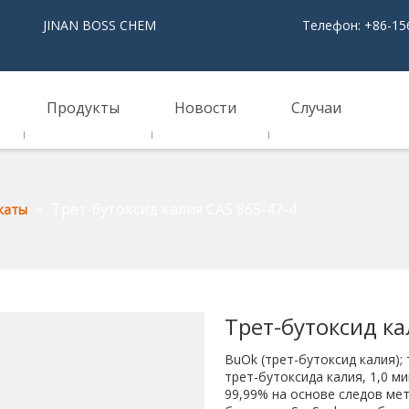
NAN BOSS CHEM
Телефон: +86-15
Продукты
Новости
Случаи
»
Трет-бутоксид калия CAS 865-47-4
каты
Трет-бутоксид ка
BuOk (трет-бутоксид калия); 
трет-бутоксида калия, 1,0 м
99,99% на основе следов мет