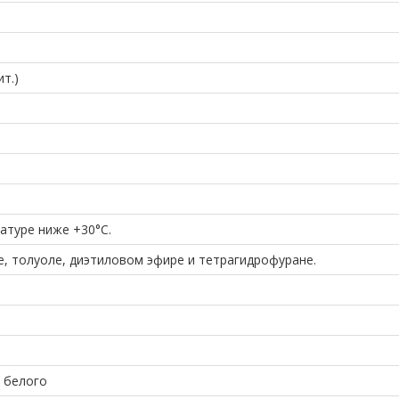
ит.)
атуре ниже +30°C.
е, толуоле, диэтиловом эфире и тетрагидрофуране.
 белого