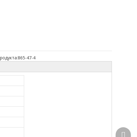
родукта:
865-47-4
+86-15