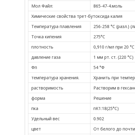
Мол Файл:
865-47-4.моль
Химические свойства трет-бутоксида калия
Температура плавления
256-258 °С (разл.) (л
Точка кипения
275°С
плотность
0,910 г/мл при 20 °C
давление газа
1 мм рт. ст. (220 °С)
Фп
54 °Ф
температура хранения.
Хранить при темпер
растворимость
Растворим в гексан
форма
Решение
пка
пК1:18(25°С)
Удельный вес
0.902
цвет
От белого до почти