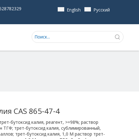
628782329
English
Pусский
лия CAS 865-47-4
трет-бутоксид калия, реагент, >=98%; раствор
ин ТГФ; трет-бутоксид калия, сублимированный,
аллов; трет-бутоксид калия, 1,0 М раствор трет-