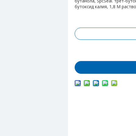
бутанола, SpcSeal. трет-буто
бутоксид калия, 1,8 М раство
Запрос цены
Добавить в корз