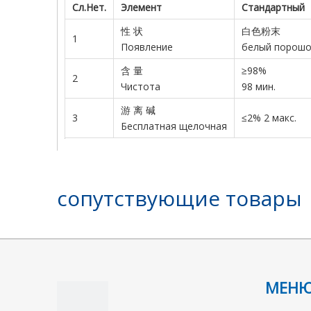
Сл.Нет.
Элемент
Стандартный
性 状
白色粉末
1
Появление
белый порошо
含 量
≥98%
2
Чистота
98 мин.
游 离 碱
3
≤2% 2 макс.
Бесплатная щелочная
сопутствующие товары
предыдущий:
трет-бутоксид калия
КАС 865-47-4
C4H9K
МЕН