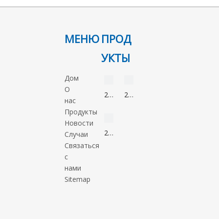
МЕНЮ
ПРОД
УКТЫ
видео
видео
Дом
О
2-
2-
нас
Нонанон
Метил-5-
видео
Продукты
821-
нитроимидазол
Новости
55-
88054-
2-
Случаи
6
22-
Метил-1-
Связаться
2
пропанол
с
78-
нами
83-
Sitemap
1