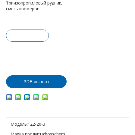
Триизопропиловый рудник,
смесь изомеров
Запрос це
ны
Добавить
в корзину
PDF экспорт
Модель:
122-20-3
Марка продукта:
bosschem