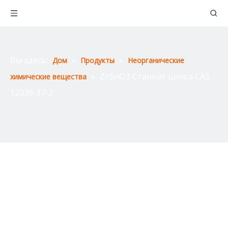
Вы здесь:
»
»
Дом
Продукты
Неорганические
»
ZnSnO3 Станнат цинка CAS
химические вещества
12036-37-2