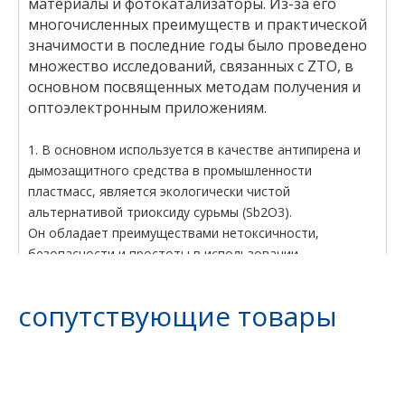
материалы и фотокатализаторы. Из-за его
многочисленных преимуществ и практической
значимости в последние годы было проведено
множество исследований, связанных с ZTO, в
основном посвященных методам получения и
оптоэлектронным приложениям.
1. В основном используется в качестве антипирена и
дымозащитного средства в промышленности
пластмасс, является экологически чистой
альтернативой триоксиду сурьмы (Sb2O3).
Он обладает преимуществами нетоксичности,
безопасности и простоты в использовании.
сопутствующие товары
2. Технические индикаторы