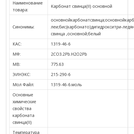
Наименование
Карбонат свинца(II) основной
товара:
основнойкарбонатсвинца;основнойкарбо
Синонимы:
леи;бис(карбонато)дигидрокситри-ледян
свинца ,основной;белый
КАС:
1319-46-6
МФ:
2CO3.2Pb.H2O2Pb
МВ:
775.63
ЭИНЭКС:
215-290-6
Мол Файл:
1319-46-6.моль
Основные
химические
свойства
карбоната
свинца(II)
Температура