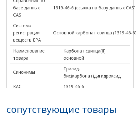
Справочник по
базе данных
1319-46-6 (ссылка на базу данных CAS)
CAS
Система
регистрации
Основной карбонат свинца (1319-46-6)
веществ EPA
Наименование
Карбонат свинца(II)
товара
основной
Трилид-
Синонимы
бис(карбонат)дигидроксид
КАС
1319-46-6
Молекулярная
Pb3.(CO3)2.(OH)2
формула
сопутствующие товары
Молекулярная
775.63
масса
ЭИНЭКС
215-290-6