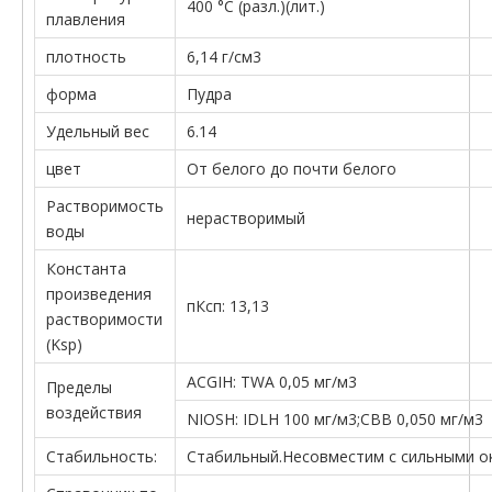
400 °C (разл.)(лит.)
плавления
плотность
6,14 г/см3
форма
Пудра
Удельный вес
6.14
цвет
От белого до почти белого
Растворимость
нерастворимый
воды
Константа
произведения
пКсп: 13,13
растворимости
(Ksp)
ACGIH: TWA 0,05 мг/м3
Пределы
воздействия
NIOSH: IDLH 100 мг/м3;СВВ 0,050 мг/м3
Стабильность:
Стабильный.Несовместим с сильными о