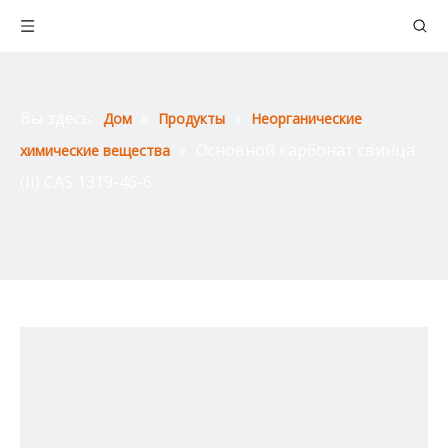
Вы здесь:
»
»
Дом
Продукты
Неорганические
»
Основной карбонат свинца
химические вещества
(II) CAS 1319-46-6