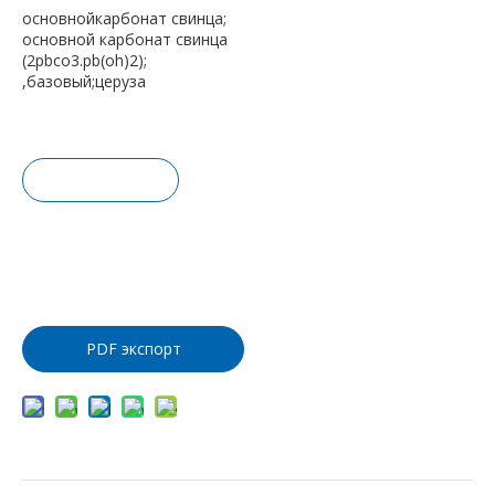
основнойкарбонат свинца;
основной карбонат свинца
(2pbco3.pb(oh)2);
,базовый;церуза
Запрос це
ны
Добавить
в корзину
PDF экспорт