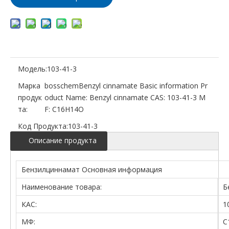
Модель:
103-41-3
Марка
bosschemBenzyl cinnamate Basic information Pr
продук
oduct Name: Benzyl cinnamate CAS: 103-41-3 M
та:
F: C16H14O
Код Продукта:
103-41-3
Описание продукта
Бензилциннамат Основная информация
Наименование товара:
Б
КАС:
1
МФ:
C