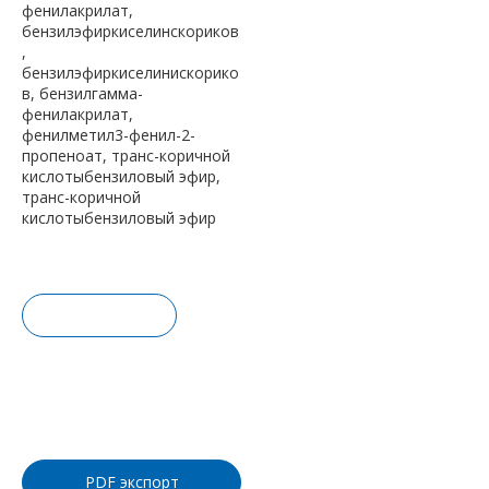
фенилакрилат,
бензилэфиркиселинскориков
,
бензилэфиркиселинискорико
в, бензилгамма-
фенилакрилат,
фенилметил3-фенил-2-
пропеноат, транс-коричной
кислотыбензиловый эфир,
транс-коричной
кислотыбензиловый эфир
Запрос це
ны
Добавить
в корзину
PDF экспорт