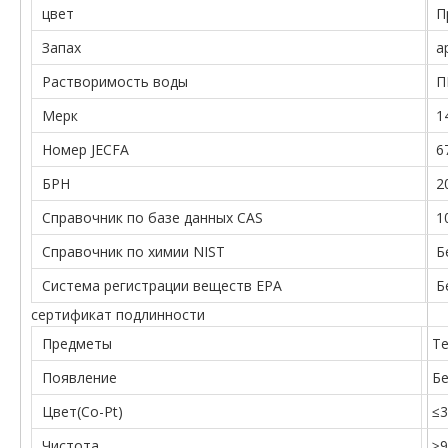
цвет
П
Запах
а
Растворимость воды
П
Мерк
1
Номер JECFA
6
БРН
2
Справочник по базе данных CAS
1
Справочник по химии NIST
Б
Система регистрации веществ EPA
Б
сертификат подлинности
Предметы
Те
Появление
Бе
Цвет(Co-Pt)
≤3
Чистота
≥