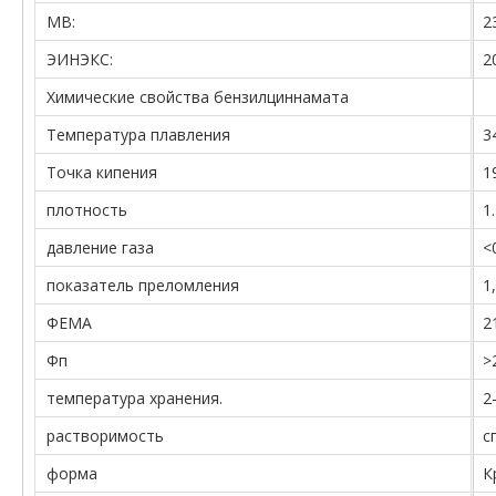
МВ:
2
ЭИНЭКС:
2
Химические свойства бензилциннамата
Температура плавления
3
Точка кипения
1
плотность
1
давление газа
<
показатель преломления
1
ФЕМА
2
Фп
>
температура хранения.
2
растворимость
с
форма
К