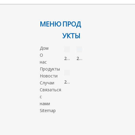
МЕНЮ
ПРОД
УКТЫ
видео
видео
Дом
О
2-
2-
нас
Нонанон
Метил-5-
видео
Продукты
821-
нитроимидазол
Новости
55-
88054-
2-
Случаи
6
22-
Метил-1-
Связаться
2
пропанол
с
78-
нами
83-
Sitemap
1