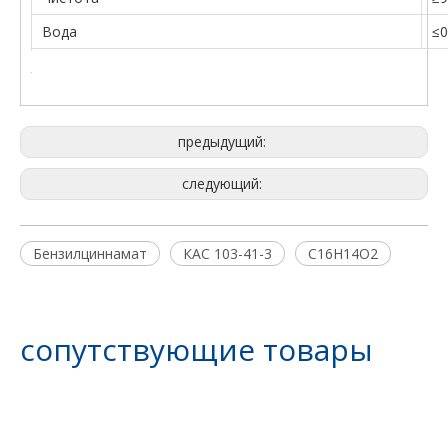
Вода
≤0
предыдущий:
следующий:
Бензилциннамат
КАС 103-41-3
C16H14O2
сопутствующие товары