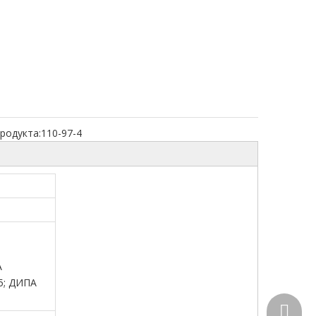
родукта:
110-97-4
А
5; ДИПА
+86-15