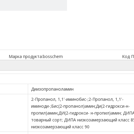
Марка продукта:
bosschem
Код П
Диизопропаноламин
2-Пропанол, 1,1'-иминобис-;2-Пропанол, 1,1'-
иминоди-;Бис(2-пропанол)амин;Ди(2-гидрокси-н-
пропил)амин;ДИ(2-гидрокси- н-пропил)амин; ДИП
товарный сорт; ДИПА низкозамерзающий класс 8
низкозамерзающий класс 90