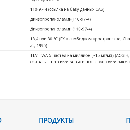
110-97-4 (ссылка на базу данных CAS)
Диизопропаноламин(110-97-4)
Диизопропаноламин (110-97-4)
18,4 при 30 °C (ГХ в свободном пространстве, Chai
al., 1995)
TLV-TWA 5 частей на миллион (~15 мг/м3) (ACGIH
OSHA);STEL 10 ppm (ACGIH), IDLH 3600 ppm (NIOSH
Стабильный.Легковоспламеняющийся.Несовмест
сильными окислителями, сильными кислотами.
JUJWROOIHBZHMG-UHFFFAOYSA-N
0,64 при 20 ℃
110-86-1 (ссылка на базу данных CAS)
Пиридин(110-86-1)
Ю
ПРОДУКТЫ
2Б (Том 77, 119) 2019 г.