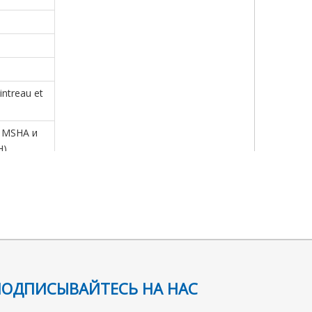
ntreau et
, MSHA и
).
им с
ПОДПИСЫВАЙТЕСЬ НА НАС