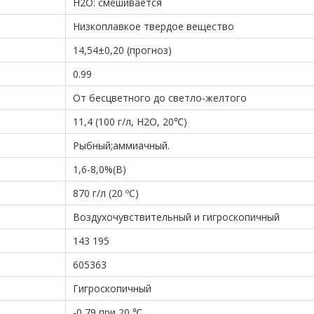
H2O: смешивается
Низкоплавкое твердое вещество
14,54±0,20 (прогноз)
0.99
От бесцветного до светло-желтого
11,4 (100 г/л, H2O, 20℃)
Рыбный;аммиачный.
1,6-8,0%(В)
870 г/л (20 ºC)
Воздухочувствительный и гигроскопичный
143 195
605363
Гигроскопичный
-0,79 при 20 ℃