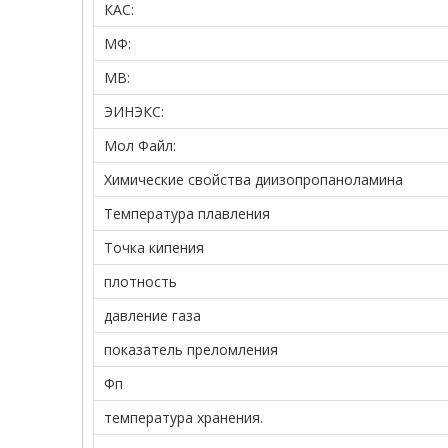
КАС:
МФ:
МВ:
ЭИНЭКС:
Мол Файл:
Химические свойства диизопропаноламина
Температура плавления
Точка кипения
плотность
давление газа
показатель преломления
Фп
температура хранения.