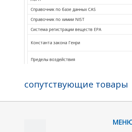
Справочник по базе данных CAS
Справочник по химии NIST
Система регистрации веществ EPA
Константа закона Генри
Пределы воздействия
Стабильность:
сопутствующие товары
ИнЧИКей
ЛогП
Справочник по базе данных CAS
Справочник по химии NIST
МЕН
МАИР