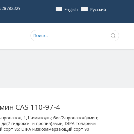
628782329
English
Pусский
мин CAS 110-97-4
2-пропанол, 1,1'-иминоди-; бис(2-пропанол)амин;
; ди(2-гидрокси- н-пропил)амин; DIPA товарный
й сорт 85; DIPA низкозамерзающий сорт 90