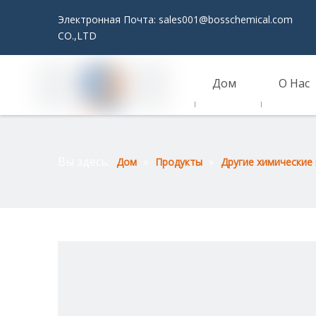
Электронная Почта:
sales001@bosschemical.com
JI
CO.,LTD
Дом
О Нас
Связаться С Нами
Вы здесь:
»
»
Дом
Продукты
Другие химические