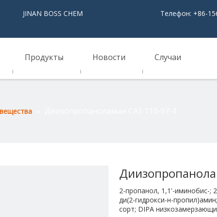
NAN BOSS CHEM
Телефон: +86-15
Продукты
Новости
Случаи
»
Диизопропаноламин CAS 110-97-4
 вещества
Диизопропанола
2-пропанол, 1,1'-иминобис-; 
ди(2-гидрокси-н-пропил)амин
сорт; DIPA низкозамерзающи