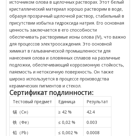
источником олова в щелочных растворах. Этот белый
кристаллический материал хорошо растворим в воде,
образуя прозрачный щелочной раствор, стабильный в
присутствии избытка гидроксида натрия. Его основная
ценность заключается в его способности
обеспечивать растворимые ионы олова (IV), что важно
для процессов электроосаждения. Это основной
химикат в гальванической промышленности для
нанесения олова и оловянных сплавов на различные
подложки, обеспечивающий коррозионную стойкость,
паяемость и нетоксичную поверхность. Он также
широко используется в процессе производства
керамических пигментов и стекол.
Сертификат подлинности:
Тестовый предмет
Единица
Результат
锡（Сн）
≥ 42 %
42.4
铁（Фе）
≤ 0,02 %
0.003
铅（Pb）
≤ 0,002 %
0.0008