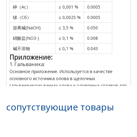
砷（Ас）
≤ 0,001 %
0.0005
锑（Сб）
≤ 0,0025 %
0.0005
游离碱(NaOH)
≤ 3,5 %
0.050
硝酸盐(NO3-)
≤ 0,1 %
0.008
碱不溶物
≤ 0,1 %
0.043
Приложение:
1. Гальваника:
Основное приложение. Используется в качестве
основного источника олова в щелочных
гальванических ваннах олова и оловянных сплавов для
покрытия металлов, обеспечивая равномерный,
плотный и устойчивый к коррозии слой.
сопутствующие товары
2. Керамическая промышленность:
Действует как протрава и утяжелитель в керамических
глазурях, а также как сырье для производства розовых
пигментов и декоративного стекла.
3.Текстильная промышленность: