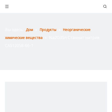
Вы здесь:
»
»
Дом
Продукты
Неорганические
»
Na2O3Sn Станнат натрия
химические вещества
CAS12058-66-1