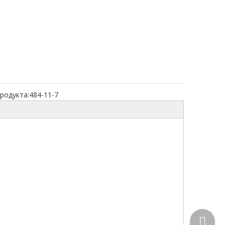
родукта:
484-11-7
+86-15