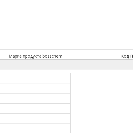
Марка продукта:
bosschem
Код П