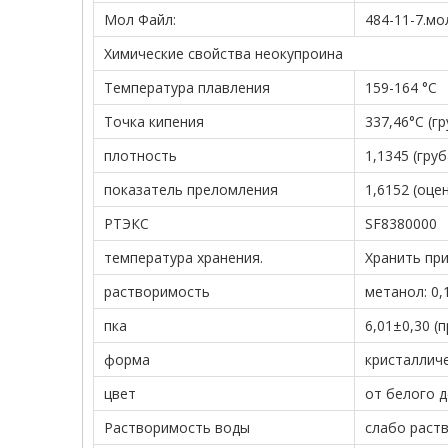
Мол Файл:
484-11-7.мо
Химические свойства неокупроина
Температура плавления
159-164 °С
Точка кипения
337,46°С (г
плотность
1,1345 (гру
показатель преломления
1,6152 (оце
РТЭКС
SF8380000
температура хранения.
Хранить при
растворимость
метанол: 0,
пка
6,01±0,30 (
форма
кристаллич
цвет
от белого 
Растворимость воды
слабо раст