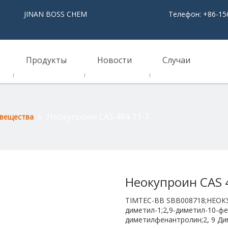
NAN BOSS CHEM
Телефон: +86-15
Продукты
Новости
Случаи
»
Неокупроин CAS 484-11-7
 вещества
Неокупроин CAS 
TIMTEC-BB SBB008718;НЕОК
диметил-1;2,9-диметил-10-фе
диметилфенантролин;2, 9 Ди