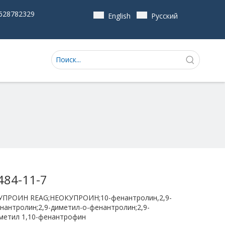
628782329
English
Pусский
484-11-7
УПРОИН REAG;НЕОКУПРОИН;10-фенантролин,2,9-
нантролин;2,9-диметил-о-фенантролин;2,9-
метил 1,10-фенантрофин