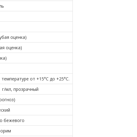
ль
рубая оценка)
бая оценка)
нка)
 температуре от +15°С до +25°С.
1 г/мл, прозрачный
прогноз)
еский
до бежевого
ворим