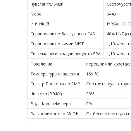
Чувствительный
Светочувст
Мерк
6449
ИнЧИКей
IYRGXJIJGH
Справочник по базе данных CAS
484-11-7 (с
Справочник по химии NIST
1,10-Фенант
Система регистрации веществ EPA
1,10-Фенант
Появление
порошок или кристалл
Температура плавления
159 °С
Спектр Протонного ЯМР
Соответствует струк
Чистота (ВЭЖХ)
98%
Вода Карла Фишера
0%
Растворимость в MeOH
От бесцветного до св