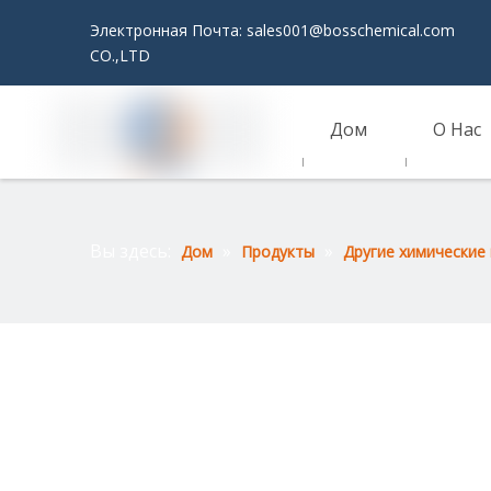
Электронная Почта:
sales001@bosschemical.com
JI
CO.,LTD
Дом
О Нас
Связаться С Нами
Вы здесь:
»
»
Дом
Продукты
Другие химические