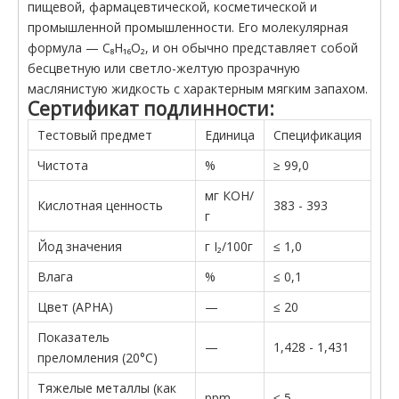
пищевой, фармацевтической, косметической и
промышленной промышленности. Его молекулярная
формула — C₈H₁₆O₂, и он обычно представляет собой
бесцветную или светло-желтую прозрачную
маслянистую жидкость с характерным мягким запахом.
Сертификат подлинности:
Тестовый предмет
Единица
Спецификация
Чистота
%
≥ 99,0
мг КОН/
Кислотная ценность
383 - 393
г
Йод значения
г I₂/100г
≤ 1,0
Влага
%
≤ 0,1
Цвет (APHA)
—
≤ 20
Показатель
—
1,428 - 1,431
преломления (20°C)
Тяжелые металлы (как
ppm
≤ 5