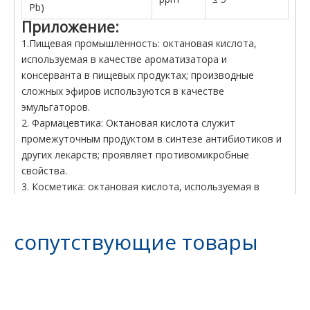
Pb)
Приложение:
1.Пищевая промышленность: октановая кислота,
используемая в качестве ароматизатора и
консерванта в пищевых продуктах; производные
сложных эфиров используются в качестве
эмульгаторов.
2. Фармацевтика: Октановая кислота служит
промежуточным продуктом в синтезе антибиотиков и
других лекарств; проявляет противомикробные
свойства.
3. Косметика: октановая кислота, используемая в
средствах по уходу за кожей и волосами в качестве
смягчающего средства и усилителя текстуры.
сопутствующие товары
4.Промышленное применение: Октановая кислота
используется в производстве смазочных материалов,
пластификаторов и красителей.
5. Сельское хозяйство: Октановая кислота
используется в качестве природного пестицида и