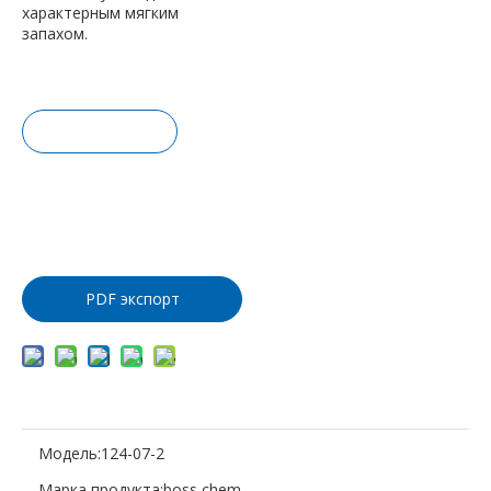
характерным мягким
запахом.
Запрос це
ны
Добавить
в корзину
PDF экспорт
Модель:
124-07-2
Марка продукта:
boss chem