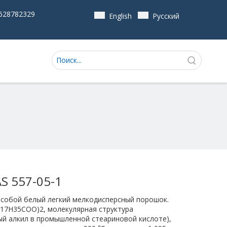
628782329
English
Pусский
AS 557-05-1
 собой белый легкий мелкодисперсный порошок.
17H35COO)2, молекулярная структура
 алкил в промышленной стеариновой кислоте),