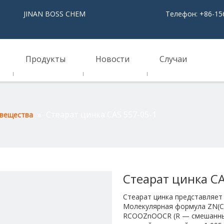
NAN BOSS CHEM
Телефон: +86-15
Продукты
Новости
Случаи
»
Стеарат цинка CAS 557-05-1
 вещества
Стеарат цинка C
Стеарат цинка представляет
Молекулярная формула ZN(C
RCOOZnOOCR (R — смешанный