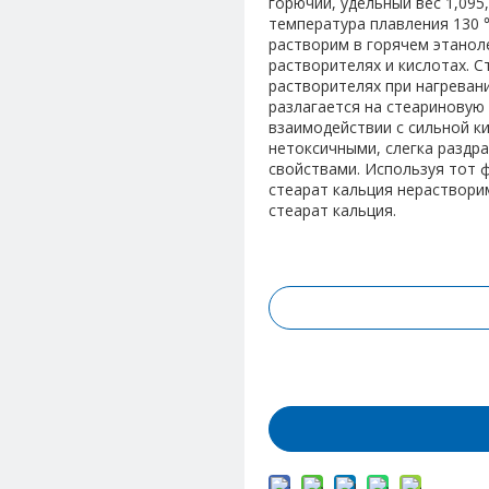
горючий, удельный вес 1,095
температура плавления 130 ℃
растворим в горячем этаноле
растворителях и кислотах. С
растворителях при нагреван
разлагается на стеариновую
взаимодействии с сильной к
нетоксичными, слегка раздр
свойствами. Используя тот ф
стеарат кальция нераствори
стеарат кальция.
Запрос цены
Добавить в корз