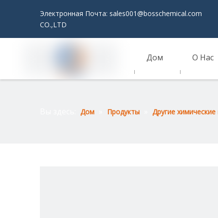
Электронная Почта:
sales001@bosschemical.com
JI
CO.,LTD
Дом
О Нас
Связаться С Нами
Вы здесь:
»
»
Дом
Продукты
Другие химические