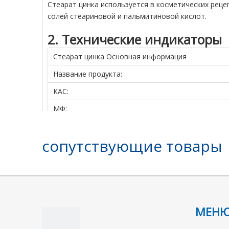
Стеарат цинка используется в косметических реце
солей стеариновой и пальмитиновой кислот.
2. Технические индикаторы
Стеарат цинка Основная информация
Название продукта:
КАС:
МФ:
МВ:
сопутствующие товары
ЭИНЭКС:
Мол Файл:
Стеарат цинка Химические свойства
Температура плавления
МЕН
плотность