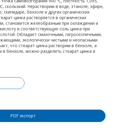
, точка самовозгорания 900 ℃, плотность 1,095,
, скользкий. Нерастворим в воде, этаноле, эфире,
, скипидаре, бензоле и других органических
теарат цинка растворяется в органических
ии, становится желеобразным при охлаждении и
 кислоту и соответствующую соль цинка при
ислотой. Обладает смазочными, гигроскопичными,
ажающими, экологически чистыми и неопасными
акт, что стеарат цинка растворим в бензоле, а
м в бензоле, можно разделить стеарат цинка и
ину
PDF экспорт