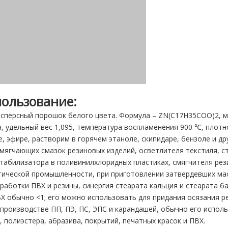
пользование:
дисперсный порошок белого цвета. Формула – ZN(C17H35COO)2,
, удельный вес 1,095, температура воспламенения 900 ℃, плотно
, эфире, растворим в горячем этаноле, скипидаре, бензоле и др
смягчающих смазок резиновых изделий, осветлителя текстиля, с
табилизатора в поливинилхлоридных пластиках, смягчителя рез
ической промышленности, при приготовлении затвердевших мас
работки ПВХ и резины, синергия стеарата кальция и стеарата 
Х обычно <1; его можно использовать для придания осязания р
производстве ПП, ПЭ, ПС, ЭПС и карандашей, обычно его использ
 полиэстера, абразива, покрытий, печатных красок и ПВХ.