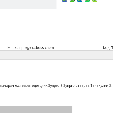
Марка продукта:
boss chem
Код П
инорзн-е;стеаратедезцинк;Synpro 8;Synpro стеарат;Талькулин Z