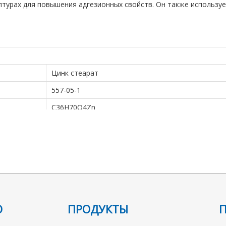
птурах для повышения адгезионных свойств. Он также используе
Цинк стеарат
557-05-1
C36H70O4Zn
632.33
209-151-9
557-05-1.мол
128-130 °С (лит.)
Ю
ПРОДУКТЫ
1,095 г/см3