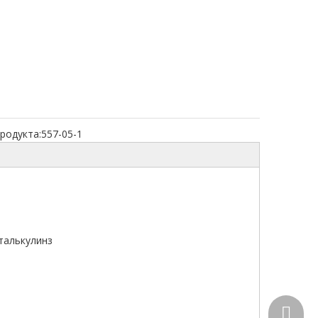
родукта:
557-05-1
;талькулинз
+86-15